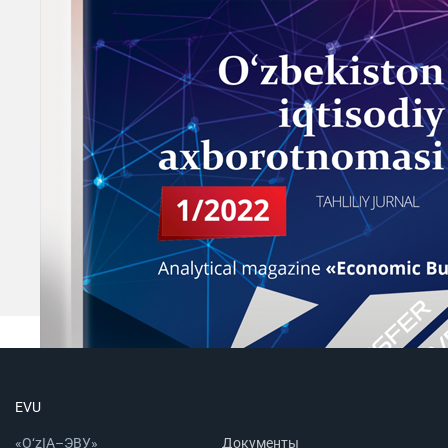
EVU
«O‘zIA–ЭВУ»
Документы