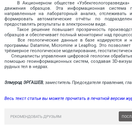
В Акционерном обществе «Узбекгеологоразведка» вн
движения образцов. Эта информационная система по
направленные на лабораторный анализ, отслеживать и
формировать автоматические отчёты по подразделе
предоставлять результаты в электронном виде.
Такое решение повышает прозрачность производстве
образцов и обеспечивает полный мониторинг над процесс
Все геологические данные в базе кодируются и на
программы Datamine, Micromine и Leapfrog. Это позволяе
трёхмерное геологическое моделирование, геостатистичес
Специалисты управления цифровой геологии обрабатыва
помощью геоинформационных систем, создавая 3D-визуа­
рудных тел в недрах.
Элмурод ЭРГАШЕВ
, заместитель Председателя правления, гл
Весь текст статьи вы можете прочитать в печатной версии жу
РЕКОМЕНДОВАТЬ ДРУЗЬЯМ
ПОСЛ