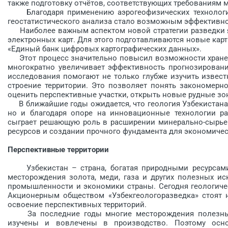
также подготовку отчётов, соответствующих требованиям 
Благодаря применению аэрогео­физических технологий
геостатистического анализа стало возможным эффективно 
Наиболее важным аспектом новой стратегии разведки я
электронных карт. Для этого подготавливаются новые карты в 
«Единый банк цифровых картографических данных».
Этот процесс значительно повысил возможности хранени
многократно увеличивает эффективность прогнозирован
исследования помогают не только глубже изучить извест
строение территории. Это позволяет понять закономерн
оценить перспективные участки, открыть новые рудные зо
В ближайшие годы ожидается, что геология Узбекистана б
но и благодаря опоре на инновационные технологии ра
сыграет решающую роль в расширении минерально-сырьев
ресурсов и создании прочного фундамента для экономичес
Перспективные территории
Узбекистан – страна, богатая природными ресурсами.
месторождения золота, меди, газа и других полезных и
промышленности и экономики страны. Сегодня геологичес
Акционерным обществом «Узбекгеологоразведка» стоят 
освоение перспективных территорий.
За последние годы многие месторождения полезных 
изучены и вовлечены в производство. Поэтому основ