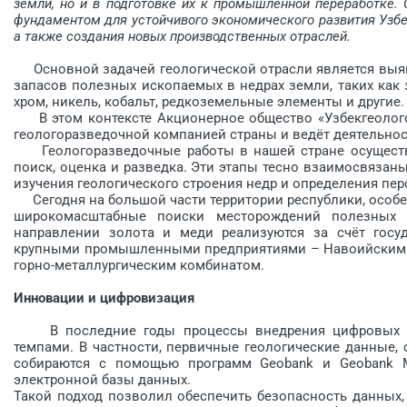
земли, но и в подготовке их к промышленной переработке.
фундаментом для устойчивого экономического развития Узбе
а также создания новых производственных отраслей.
Основной задачей гео­логической отрасли является выя
запасов полезных ископаемых в недрах земли, таких как зо
хром, никель, кобальт, редкоземельные элементы и другие.
В этом контексте Акционерное общество «Узбекгеологора
геологоразведочной компанией страны и ведёт деятельно
Геологоразведочные работы в нашей стране осуществля
поиск, оценка и разведка. Эти этапы тесно взаимосвязан
изучения геологического строения недр и определения пе
Сегодня на большой части территории республики, особе
широкомасштабные поиски месторождений полезных 
направлении золота и меди реализуются за счёт госуд
крупными промышленными предприятиями – Навоийским 
горно-металлургическим комбинатом.
Инновации и цифровизация
В последние годы процессы внедрения цифровых те
темпами. В частности, первичные геологические данные,
собираются с помощью программ Geobank и Geobank M
электронной базы данных.
Такой подход позволил обеспечить безопасность данных,