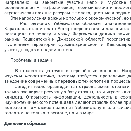
направлено на закрытые участки недр и глубокие 
исследования – геофизические, геохимические и космог
стратегически важные ресурсы – золото, цветные и редки
Эти направления важны не только с экономической, но и 
Ряд регионов Узбекистана обладает значительным
Каракалпакстан и плато Устюрт перспективны для поиска
потенциал по золоту и урану, Ферганская долина важн
районы Ташкентской и Джизакской областей перспектив
Пустынные территории Сурхандарьинской и Кашкадарь
углеводородов и подземных вод.
Проблемы и задачи
В отрасли существуют и нерешённые вопросы. Наприм
изучены недостаточно, поэтому требуется проведение 
внедрение современных передовых технологий в процессы
Сегодня геологоразведочная отрасль имеет стратегиче
только расширяет ресурсную базу страны, но и играет к
климата. Открытость информации, деятельность в соот
научно-технического потенциала делают отрасль более пр
вопроса в комплексе позволит Узбекистану в ближайшие
геологии не только в регионе, но и в мире.
Движение образцов