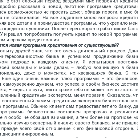
ния. В этот сложный период раздумий мне позвонил кредит
одробно рассказал о новой, льготной программе кредитова
лён возможностью не просить денег, обивая пороги, а мне б
гда не сталкивался. На все заданные мною вопросы кредит
няя все детали и преимущества программы, что укрепило мен
а кредитных условиях. После переговоров с работником банк
У и решил попробовать получить кредит по новой программе
м и срокам кредитования.
ется новая программа кредитования от существующей?
пыту друзей знал, что это очень длительный процесс. Дан
интересованностью банка в успешном продвижении бизн
ьном подходе к каждому клиенту. Я испытывал постоян
 всей команды к моим делам, – любую возникшую в бизн
онально, даже в моментах, не касающихся банка. С та
я. Ещё один очень важный плюс программы – это финансо
ы самоуверенно думаем, что успеха в своём бизнесе достиг
, – ведь, по сути, никто кроме тебя не может точно знать т
вленный кредитным экспертом, меня поразил. Оказалось, чт
о составленный самим кредитным экспертом бизнес-план мо
 программы. Обычно клиент сам предоставляет его банку, д
рограммы бизнес-план составлен прозрачно и реалис­тич
е я особо не обращал внимания, а тем более на прогнозе м
ально изучив экспертный анализ своего баланса, мне пришл
 прежде всего своё отношение к его финансовой стороне. 
 и дисциплинированным.