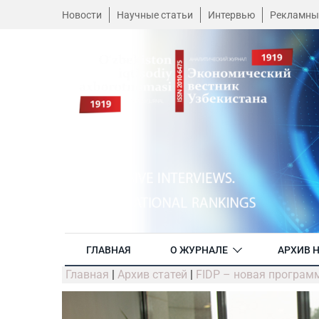
Новости
Научные статьи
Интервью
Рекламны
ГЛАВНАЯ
О ЖУРНАЛЕ
АРХИВ 
Главная
|
Архив статей
|
FIDP – новая програм