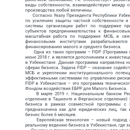
виды собственности, взаимодействуют между с
производства любой величины.
Согласно Указу Президента Рес­публики Узбекис
по усилению защиты частной собственности и 
системы организации работ по поддержке пр
субъектов предпринимательства к финансовым
масштабная работа по поддержке МСБ, в св
финансовыми институтами разрабатываютс
финансированию малого и среднего бизнеса.
Одна из таких программ – FIDP (Программа по
июне 2018 г. и является дополнением к инвест
в Узбекистане. Данная программа направлена н
сферах бизнеса. Задача FIDP – оказание содей
МСБ и укреплении институционального потенц
эффективными системами по управлению рискам
FIDP в Узбекистане – это программа техническо
Фондом воздействия ЕБРР для Малого Бизнеса.
В марте 2019 г. Национальным банком Респу
отделение в Ташкенте и Ферганское отделение)
бизнеса в рамках совместной программы с 
предназначена как для юридических лиц, так
бизнес более 6 месяцев.
Европейская технология – новый подход к 
реальному ведению бизнеса в Узбекистане, где за