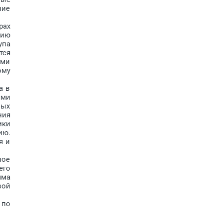
ние
рах
нию
упа
тся
ыми
ому
а в
ями
ных
ния
ики
ию.
я и
ное
его
мма
вой
 по