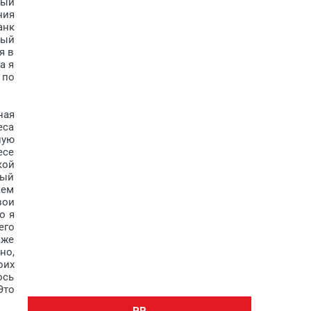
ный
ния
анк
ный
я в
а я
 по
ная
еса
ную
есе
кой
вый
аем
вои
о я
его
аже
но,
оих
ось
Это
PR