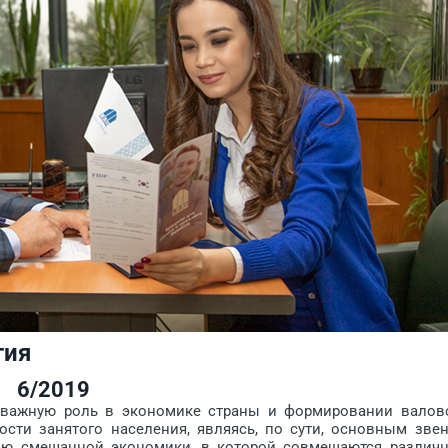
тия
6/2019
жную роль в экономике страны и формировании валов
ости занятого населения, являясь, по сути, основным зве
тию смешанной экономики, в которой совмещаются различ