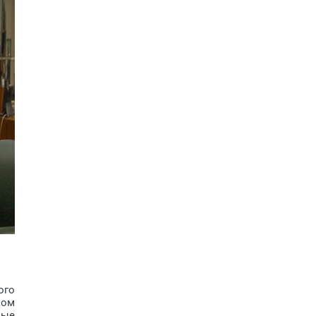
ого
ном
ные