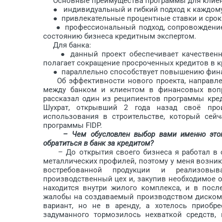
Основные преимущества программы для клиен
● индивидуальный и гибкий подход к каждому
● привлекательные процентные ставки и сроки
● профессиональный подход, сопровождение н
состоянию бизнеса кредитным экспертом.
Для банка:
● данный проект обеспечивает качественный
полагает сокращение просроченных кредитов в кр
● параллельно способствует повышению финан
Об эффективности нового проекта, направлен
между банком и клиентом в финансовых вопр
рассказал один из реципиентов программы кред
Шухрат, открывший 2 года назад своё про
использования в строительстве, который сей
программы FIDP.
– Чем обусловлен выбор вами именно этог
обратиться в банк за кредитом?
– До открытия своего бизнеса я работал в ст
металлических профилей, поэтому у меня возник
востребованной продукции и реализовы
производственный цех и, закупив необходимое 
находится внутри жилого комплекса, и в посл
жалобы на создаваемый производством дискомф
вариант, но не в аренду, а хотелось приобр
задуманного тормозилось нехваткой средств, 