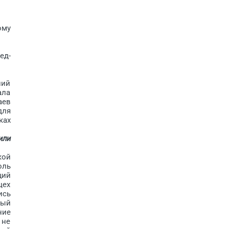
ому
ед­
ний
ала
аев
для
ках
или
кой
оль
щий
цех
ись
ный
ние
 не