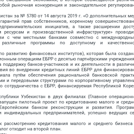
обой рыночная конкуренция и законодательное регулирова
тан за № 5780 от 14 августа 2019 г. «О дополнительных ме
гарантий прав собственников, коренному совершенствова
едпринимательских инициатив, а также расширении дост
 ресурсам и производственной инфраструктуре» проводи
язи с чем местными банками совместно с международн
я различные программы по доступному и качественн
 развитию финансовых институтов), которая была соз­дан
иционным операциям ЕБРР с десятью партнёрскими учреждени
а поддержку банков-участников и их деятельности в различ
ствия во внедрении кредитных линий ЕБРР для финансирова
иала путём обеспечения рациональной банковской практ
и и передовыми структурами по корпоративному управлен
го сотрудничества с ЕБРР, финансируемая Республикой Коре
блики Узбекистан в двух филиалах (Главное операцион
 запущен пилотный проект по кредитованию малого и средн
Европейским банком реконструкции и развития. Програ
 и индивидуальных предпринимателей, успешно ведущих с
рассмотрению кредитования малого и среднего бизнеса
лог отходит на второй план.