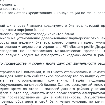
та:
 клиенту;
 кредитования;
а всех этапах кредитования и консультации по финансов
 финансовый анализ кредитуемого бизнеса, который пр
едитном порт­феле банка;
совой грамотности среди клиентов банка.
ного на установление доверительных партнёрских отноше
осах при ведении бизнеса, корреспонденту нашего журн
итования – директор и учредитель ЧП «Rustam profil» Джур
изводство по изготовлению металлических профилей 
час получил кредит на приобретение недвижимости в рам
о производства и почему после двух лет деятельности реш
роительной компании, и мы часто сталкивались с нехват
ла идея запустить собственное производство по выпуску ст
вать её строительным компаниям. Нашёл подходя
оборудование, начал свой бизнес. Однако арендуемый мною 
еднее время со стороны жителей данного района участил
орт. Я стал подыскивать через своих агентов альтернатив
ести производственный цех в собственность. Осуществле
поэтому обратился в свой банк, узнал условия, но меня