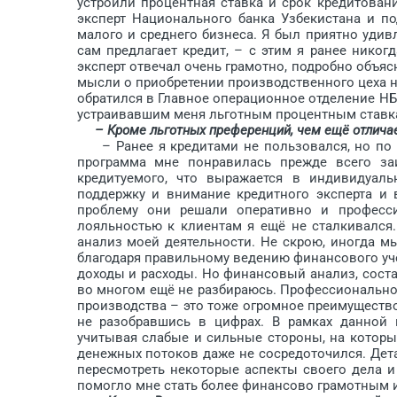
устроили процентная ставка и срок кредитова
эксперт Нацио­нального банка Узбекистана и п
малого и среднего бизнеса. Я был приятно удив
сам предлагает кредит, – с этим я ранее нико
эксперт отвечал очень грамотно, подробно объяс
мысли о приобретении производственного цеха н
обратился в Главное операционное отделение НБ
устраивавшим меня льготным процентным ставка
– Кроме льготных преференций, чем ещё отлича
– Ранее я кредитами не пользовался, но по о
программа мне понравилась прежде всего за
кредитуемого, что выражается в индивидуал
поддержку и внимание кредитного эксперта и
проблему они решали оперативно и професси
лояльностью к клиентам я ещё не сталкивалс
анализ моей деятельности. Не скрою, иногда м
благодаря правильному ведению финансового учёта
доходы и расходы. Но финансовый анализ, соста
во многом ещё не разбираюсь. Профессиональн
производства – это тоже огромное преимущество
не разобравшись в цифрах. В рамках данной п
учитывая слабые и сильные стороны, на которы
денежных потоков даже не сосредоточился. Дет
пересмотреть некоторые аспекты своего дела и
помогло мне стать более финансово грамотным