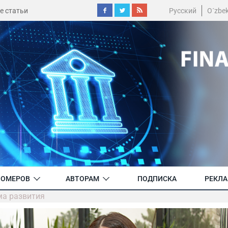
е статьи
Русский
O´zbe
НОМЕРОВ
АВТОРАМ
ПОДПИСКА
РЕКЛ
ма развития