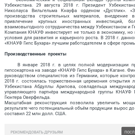
Узбекистана. 29 августа 2018 г. Президент Узбекиста
Николауса Вильгельма Кнауфа орденом «Дустлик». «
производства строительных материалов, внедрение 
привлечение крупных иностранных инвестиций, б
взаимовыгодного сотрудничества между Узбекистаном и Ге
Компания КНАУФ инвестирует не только в экономику, но 
условия для развития и карьерного роста. В 2018 г. данн
«КНАУФ Гипс Бухара» лучшим работодателем в сфере пром
Производственные проекты
В январе 2018 г. в целях полной модернизации пр
гипсокартона на заводе «КНАУФ Гипс Бухара» в Кагане. Фи
руководством специалистов из Германии, которые контр
2018 г. состоялась торжественная церемония открытия 
Узбекистана Абдуллы Арипова, совладельца междунаро
управляющего парт­нёра международной группы ­КНАУФ 
Гюнтера Оверфельда.
Масштабная реконструкция позволила увеличить мощ
результате чего потенциальный объём продукции вырос до 
составил 22 млн долл. США.
РЕКОМЕНДОВАТЬ ДРУЗЬЯМ
ПОСЛ