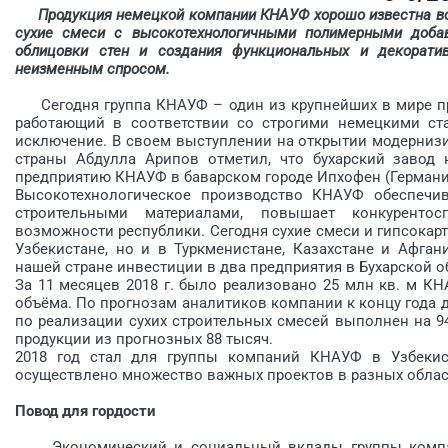
Продукция немецкой компании КНАУФ хорошо известна вс
сухие смеси с высокотехнологичными полимерными добав
облицовки стен и создания функциональных и декоратив
неизменным спросом.
Сегодня группа КНАУФ – один из крупнейших в мире пр
работающий в соответствии со строгими немецкими ст
исключение. В своем выступлении на открытии модерниз
страны Абдулла Арипов отметил, что бухарский завод 
предприятию КНАУФ в баварском городе Ипхофен (Германия)
Высокотехнологическое производство КНАУФ обеспечив
строительными материалами, повышает конкуренто
возможности республики. Сегодня сухие смеси и гипсока
Узбекистане, но и в Туркменистане, Казахстане и Афган
нашей стране инвестиции в два предприятия в Бухарской о
За 11 месяцев 2018 г. было реализовано 25 млн кв. м КН
объёма. По прогнозам аналитиков компании к концу года д
по реализации сухих строительных смесей выполнен на 94
продукции из прогнозных 88 тысяч.
2018 год стал для группы компаний КНАУФ в Узбекис
осуществлено множество важных проектов в разных облас
Повод для гордости
Экономический и социальный вклады группы компа