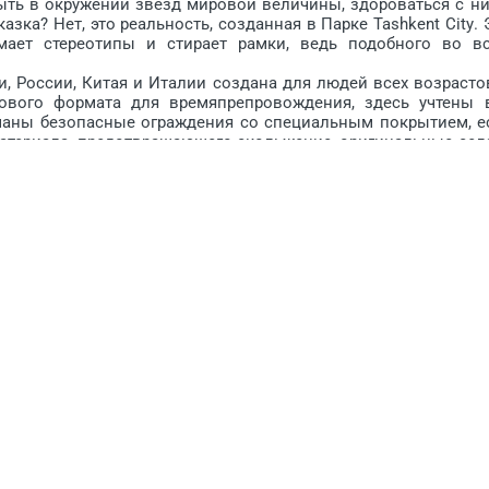
 быть в окружении звёзд мировой величины, здороваться с н
азка? Нет, это реальность, созданная в Парке Tashkent Citу. 
мает стереотипы и стирает рамки, ведь подобного во в
, России, Китая и Италии создана для людей всех возрас­то
ового формата для времяпрепровождения, здесь учтены 
уманы безо­пасные ограждения со специальным покрытием, е
атериала, предотвращающего скольжение, оригинальные сел
етбол, амфитеатр в центре парка для желающих насладит
ты. Ну и, конечно же, главный элемент, без которого эту з
ой в Узбекистане музыкальный фонтан, расположенный в цен
 своеобразным символом для приезжающих иностранных гос­
льзя. Высота его струй достигает 80 м, есть водный экран, 
, рассчитанные на 2 тыс. м, а ещё есть 16 огненных фонтан
ность композиции. Помимо этого роскошного великолепия
кций, не менее интересных и запоминающихся.
большая, чтобы её обойти всю и увидеть всё, понадобится 
 С этой целью специалисты по всей зоне отдыха организов
окиоски, которые помогут вам сориентироваться на местнос
, что вы ещё не посмотрели. А чтобы территория парка все
громное количество урн, а также несколько раз в день ез
промывая дорожки. Помимо этого, по всему парку располож
которым вы можете оперативно вызвать «скорую помощь» 
ас что-то случилось.
з 3 объектов: собственно планетарий, flying-theatre и му