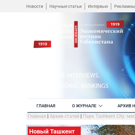
Новости
Научные статьи
Интервью
Рекламны
ГЛАВНАЯ
О ЖУРНАЛЕ
АРХИВ 
Главная
|
Архив статей
|
Парк Tashkent City: ме
Новый Ташкент