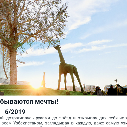
е сбываются мечты!
6/2019
 дотрагиваясь руками до звёзд и открывая для себя но
д всем Узбекистаном, заглядывая в каж­дую, даже самую уз