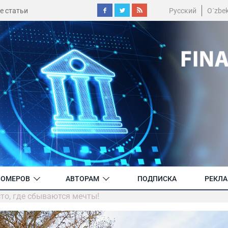
е статьи
Русский
O´zbe
НОМЕРОВ
АВТОРАМ
ПОДПИСКА
РЕКЛ
сто, где сбываются мечты!