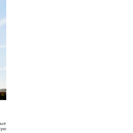
вые
кую