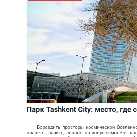
Парк Tashkent City: место, гд
Бороздить просторы космичес­кой Вселенной,
планеты, парить, словно на ковре-самолёте на