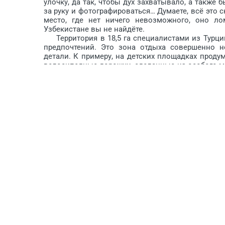
улочку, да так, чтобы дух захватывало, а также
за руку и фотографироваться… Думаете, всё это ск
место, где нет ничего невозможного, оно ло
Узбекистане вы не найдёте.
Территория в 18,5 га специалис­тами из Турции
предпочтений. Это зона отдыха совершенно н
детали. К примеру, на детских площадках прод
велосипедные дорожки, сделанные из особого м
и workout-зоны, территория для игры в баск
живописным видом и отдохнуть от городской суе­
отдыха уже не представить, – это самый больш
огромного искусственного озера. Он уже стал
столицы. Именно поэтому не рассказать о нём не
проходит трансляция различных роликов, лазеры
которые придают особое настроение и уникаль
данной зоне отдыха есть ещё 15 водных констру
Так как территория Парка Tashkent City очень 
минимум шесть часов, а то, может, и больше.
свыше 500 скамеек. Ещё здесь есть удобные инф
понять, куда двигаться дальше и определить то
оставалась в чистом состоянии, расставлено о
специализированная техника, собирая мусор и 
специальные столбы безопасности, благодаря 
сотрудника правоохранительных ор­ганов, если у в
Комплекс Planetarium Tashkent City состоит и