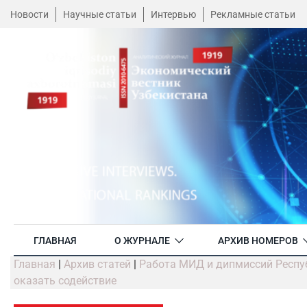
Новости
Научные статьи
Интервью
Рекламные статьи
ГЛАВНАЯ
О ЖУРНАЛЕ
АРХИВ НОМЕРОВ
Главная
|
Архив статей
|
Работа МИД и дипмиссий Респуб
оказать содействие