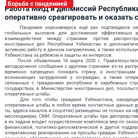
Борьба с пандемией
Работа МИД и дипмиссий Республики
оперативно среагировать и оказать 
Пандемия коронавируса ещё раз подтвердила необ
глобальных вызовов для достижения эффективных рез
взаимодействие между странами против распростр
иностранных дел Респуб­лики Узбекистан и дипломатич
активную работу в данном направлении, а также использ
Узбекистана за рубежом и защиты их интересов.
После объявления 16 марта 2020 г. Правительством о
автодорожное сообщение с другими странами из-за распр
временно запрещено покидать страну, а иностранцам
возникающих затруднений у сограждан, а также опера
связанные с гражданами рес­публики в зарубежных стр
государствах, в Министерстве иностранных дел, посольс
оперативные ­штабы.
Для того чтобы граждане Узбекистана, находящие
оперативные штабы в любое время, контактные данные д
ты, адреса каналов в соцсетях) размещены не только на о
мессенджерах, СМИ. Оперативные штабы при диппредстав
в их задачи входит осуществление комплекса мер по оказ
финансовой, политико-дипломатической и другой поддер
оперативному реагированию на просьбы граждан Узбекистан