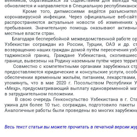
венников, обратившихся за содейст­вием для выезда ч
обновляется и направляется в Специальную республиканс
Кроме того, дипмиссиями ведётся разъяснительна
коронавирусной инфекции. Через официальные веб-сайты
распространяются актуальные новости об изменениях 
пребывания. Значительную помощь оказывают активные
местные власти стран.
Благодаря бесперебойной межведомственной работе орг
Узбекистан сограждан из России, Турции, ОАЭ и др. с
возвращению наших граждан домой путём пересечения узбе
таджикской границ. Граждане Узбекистана, скопившиес
границе, вывезены на Родину наземным путём через терри
Совместно с компетентными органами зарубежных стра
предоставляются юридические и консульские услуги, осо
обеспечении временным жильём, питанием, лекарствами, 
упомянуть, что в мае 2020 г. Посольством Республики 
«Меҳр», предусмат­ривающий выплату единовременной ма
в затруднительном положении.
В свою очередь Генконсульство Узбекистана в г. Ста
ужина для более 10 тыс. сограж­дан, подготовило пакет
Аналогичные работы были проведены во многих зарубежны
Весь текст статьи вы можете прочитать в печатной версии жу