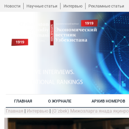
Новости
Научные статьи
Интервью
Рекламные статьи
ГЛАВНАЯ
О ЖУРНАЛЕ
АРХИВ НОМЕРОВ
Главная
|
Интервью
|
(O´zbek) Мижозларга янада яқинро