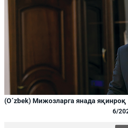
(O´zbek) Мижозларга янада яқинроқ
6/20