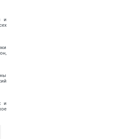
ы и
сех
ики
он,
ены
кий
х и
кое