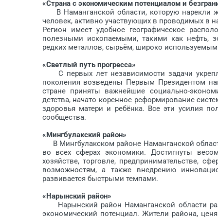
«Страна с экономическим потенциалом и безгра
В Наманганской области, которую нарекли же
человек, активно участвующих в проводимых в 
Регион имеет удобное географическое распол
полезными ископаемыми, такими как нефть, з
редких металлов, сырьём, широко используемым
«Светлый путь прогресса»
С первых лет независимости задачи укреплен
поколения возведены Первым Президентом наш
стране приняты важнейшие социально-эконом
детства, начато коренное реформирование сист
здоровья матери и ребёнка. Все эти усилия п
сообщества.
«Мингбулакский район»
В Мингбулакском районе Наманганской област
во всех сферах экономики. Достигнуты весом
хозяйстве, торговле, предпринимательстве, сф
возможностям, а также внедрению инноваци
развивается быстрыми темпами.
«Нарынский район»
Нарынский район Наманганской области разв
экономический потенциал. Жители района, ценя