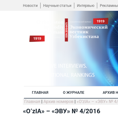
Новости
Научные статьи
Интервью
Рекламны
ГЛАВНАЯ
О ЖУРНАЛЕ
АРХИВ 
Главная
|
Архив номеров
|
«O‘zIA» – «ЭВУ» № 4
«O‘zIA» – «ЭВУ» № 4/2016