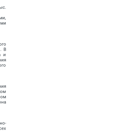
ыс.
ми,
ями
ого
. В
а и
ния
ого
ния
ком
вом
она
но-
сех