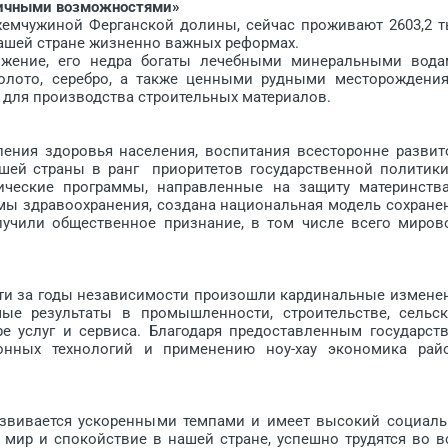
ничными возможностями»
мчужиной Ферганской долины, сейчас проживают 2603,2 т
нашей стране жизненно важных реформах.
ожение, его недра богаты лечебными минеральными вода
олото, серебро, а также ценными рудными месторождени
 для производства строительных материалов.
ия здоровья населения, воспитания всесторонне развит
ей страны в ранг приоритетов государственной политики
ические программы, направленные на защиту материнств
емы здравоохранения, создана национальная модель сохране
олучили общественное признание, в том числе всего миров
и за годы независимости произошли кардинальные измене
ые результаты в промышленности, строительстве, сельс
ере услуг и сервиса. Благодаря предоставленным государст
онных технологий и применению ноу-хау экономика рай
ивается ускоренными темпами и имеет высокий социаль
 мир и спокойствие в нашей стране, успешно трудятся во в