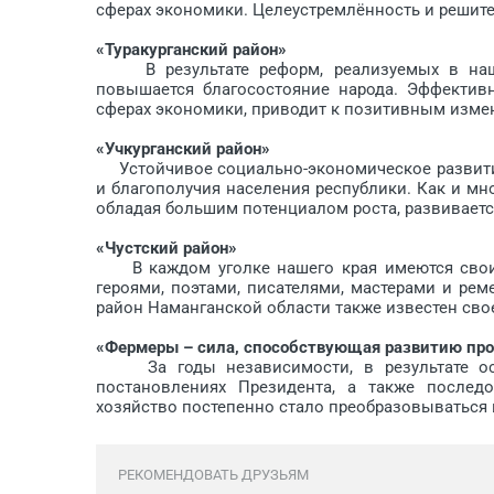
сферах экономики. Целеустремлённость и решител
«Туракурганский район»
В результате реформ, реализуемых в нашем
повышается благосостояние народа. Эффектив
сферах экономики, приводит к позитивным измен
«Учкурганский район»
Устойчивое социально-экономическое развитие
и благополучия населения республики. Как и мн
обладая большим потенциалом роста, развиваетс
«Чустский район»
В каждом уголке нашего края имеются свои 
героями, поэтами, писателями, мастерами и ре
район Наманганской области также известен сво
«Фермеры – сила, способствующая развитию пр
За годы независимости, в результате осущ
постановлениях Президента, а также послед
хозяйство постепенно стало преобразовываться
РЕКОМЕНДОВАТЬ ДРУЗЬЯМ