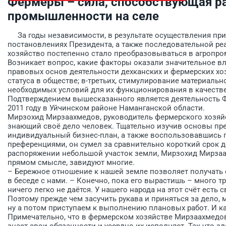
Фермеры – сила, способствующая р
промышленности на селе
За годы независимости, в результате осуществления прио
постановлениях Президента, а так­же последовательной ре
хозяйство постепенно стало преобразовываться в агропр
Возникает вопрос, какие факторы оказали значительное вл
правовых основ деятельности дехканских и фермерских хоз
статуса в обществе; в-третьих, стимулирование материальн
необходимых условий для их функционирования в качестве
Подтверждением вышесказанного является деятельность Ф
2011 году в Уйчинском районе Наманганской области.
Мирзохид Мирзаахмедов, руководитель фермерского хозяйс
знающий своё дело человек. Тщательно изучив основы пр
индивидуальный бизнес-план, а также воспользовавшись 
преференциями, он сумел за сравнительно короткий срок 
распоряжении небольшой участок земли, Мирзохид Мирзаа
прямом смысле, завидуют многие.
– Бережное отношение к на­шей земле позволяет получать 
в беседе с нами. – Конечно, пока его вырастишь – много тр
ничего легко не даётся. У нашего народа на этот счёт есть св
Поэтому прежде чем засучить рукава и приняться за дело,
ну а потом приступаем к выполнению плановых работ. И ка
Примечательно, что в фермерском хозяйстве Мирзаахмедо
знает свои обязанности и усердно их исполняет. Так что 