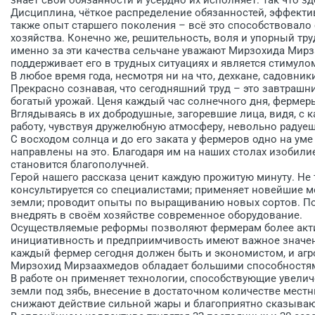
Дисциплина, чёткое распределение обязанностей, эффект
также опыт старшего поколе­ния – всё это способствовал
хозяйства. Конечно же, решительность, воля и упорный тру
именно за эти качества сельчане уважают Мирзохида Мирза
поддерживает его в трудных ситуациях и является стимул
В любое время года, несмотря ни на что, дехкане, садовни
Прекрасно сознавая, что сегодняшний труд – это завтрашни
богатый урожай. Ценя каждый час солнечного дня, фермер
Вглядываясь в их добродушные, загоревшие лица, видя, с
работу, чувствуя дружелюбную атмосферу, невольно радуе
С восходом солнца и до его заката у фермеров одно на уме
направлены на это. Благодаря им на наших столах изобил
становится благополучней.
Герой нашего рассказа ценит каж­дую прожитую минуту. Не 
консультируется со специалистами; применяет новейшие м
земли; проводит опыты по выращиванию новых сор­тов. П
внедрять в своём хозяйстве современное оборудование.
Осуществляемые реформы поз­воляют фермерам более акти
инициативность и предприимчивость имеют важное значен
каждый фермер сегодня должен быть и экономистом, и агр
Мирзохид Мирзаахмедов обладает большими способностям
В работе он применяет технологии, способствующие увелич
земли под зябь, внесение в достаточном количестве мест
снижают действие сильной жары и благоприятно сказывают