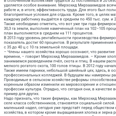
В сплочённом коллективе трудятся 32 постоянных и 20 се
уделяется особое внимание. Мирзохид Мирзаахмедов всяче
работе и, в итоге, эффективность труда. Для этого был по
благоприятные условия для отдыха. Кроме того, в целях м
каждому работнику выдаётся в среднем по 450 тыс. сум. и 2,
Также необходимо отметить, что вот уже три года фермерс
30,3 га земли, выполняя намеченный план на 102–105 проц
план выполняется в среднем на 111 процентов.
В 2013 году уровень рентабельности производства фермерско
показатель достиг 60 процентов. В результате применения
с 35 до 40 ц с 10 га земельной площади.
– Члены нашего хозяйства хорошо осознают, что развитие
времени, – говорит ­Мирзохид Мирзаахмедов. – Кроме хло
занимаемся разведением пчёл, скота и птиц. В нашем распо
мелкого рогатого скота, 100 голов птицы. В 2012 году нача
Также имеем парники, небольшой швейный цех, здесь, в ос
профессиональных колледжей. В будущем мы намерены ра
Проводимые в сельском хозяйстве реформы способствова
коренным образом изменили их мировоззрение и отношени
профессии культура. Отрадно, что сегодня они, в качеств
пример для других.
Надо признать, что такие фермеры, как Мирзохид Мирзаа
селе класса собственников, становятся социальной силой
маленький надел, сегодня уже предстаёт перед обществом
хозяйства, в котором кроме выращивания хлопка и зерна р