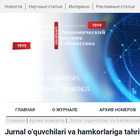
Новости
Научные статьи
Интервью
Рекламные статьи
ГЛАВНАЯ
О ЖУРНАЛЕ
АРХИВ НОМЕРОВ
Главная
|
Архив номеров
|
Jurnal o‘quvchilari va hamkorlari
Jurnal o‘quvchilari va hamkorlariga tahri