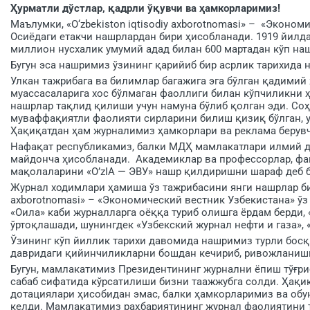
Ҳ
урматли дўстлар,
қ
адрли ў
қ
увчи ва
ҳ
амкорларимиз!
Маълумки, «O‘zbekiston iqtisodiy axborotnomasi» – «Эконо
Осиёдаги етакчи нашрлардан бири ҳисобланади. 1919 йилдан
миллион нусхалик умумий адад билан 600 мартадан кўп на
Бугун эса нашримиз ўзининг қарийиб бир асрлик тарихида
Улкан тажрибага ва билимлар багажига эга бўлган қадимий
муассасаларига хос бўлмаган фаоллиги билан кўпчиликни 
нашрлар тақлид қилиши учун намуна бўлиб қолган эди. Со
муваффақиятли фаолияти сирларини билиш қизиқ бўлган, 
Ҳақиқатдан ҳам журналимиз ҳамкорлари ва реклама берувч
Нафақат республикамиз, балки МДҲ мамлакатлари илмий д
майдонча ҳисобланади. Академиклар ва профессорлар, фа
мақолаларини «O’zIA — ЭВУ» нашр қилдиришни шараф деб 
Журнал ходимлари ҳамиша ўз тажрибасини янги нашрлар била
axborotnomasi» – «Экономический вестник Узбекистана» ўз
«Оила» каби журналларга оёққа туриб олишга ёрдам берди, 
ўртоқлашади, шунингдек «Узбекский журнал нефти и газа», 
Ўзининг кўп йиллик тарихи давомида нашримиз турли босқ
давридаги қийинчиликларни бошдан кечириб, ривожланишн
Бугун, мамлакатимиз Президентининг журнални ёпиш тўғрис
сабаб сифатида кўрсатилиши бизни таажжубга солди. Ҳақиқ
дотациялари ҳисобидан эмас, балки ҳамкорларимиз ва об
келди. Мамлакатимиз раҳбариятининг журнал фаолиятини 