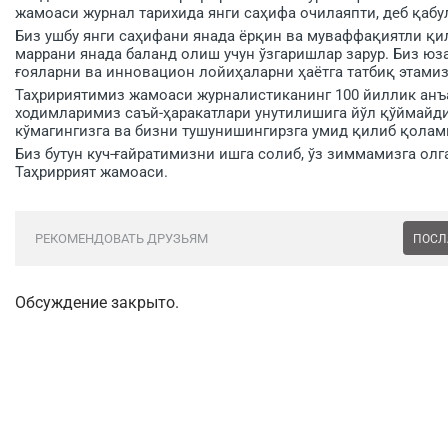
жамоаси журнал тарихида янги саҳифа очилаяпти, деб қабу
Биз ушбу янги саҳифани янада ёрқин ва муваффақиятли қи
маррани янада баланд олиш учун ўзгаришлар зарур. Биз юза
ғояларни ва инновацион лойиҳаларни ҳаётга татбиқ этамиз
Таҳририятимиз жамоаси журналистиканинг 100 йиллик анъ
ходимларимиз саъй-ҳаракатлари унутилишига йўл қўймайди.
кўмагингизга ва бизни тушунишингирзга умид қилиб қолам
Биз бутун куч-ғайратимизни ишга солиб, ўз зиммамизга ол
Таҳриррият жамоаси.
РЕКОМЕНДОВАТЬ ДРУЗЬЯМ
ПОСЛ
Обсуждение закрыто.