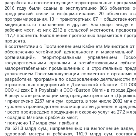
разработаны соответствующие территориальные программы
2016 году были сданы в эксплуатацию 806 объектов о
предприятий связи и информатизации, 20 объектов ок
программирования, 13 – транспортных, 87 – общественного
медицинского назначения и другие. Благодаря вводу в
рабочих мест, из них 2212 в сельской местности, предоста
117,7 процента. Выполнение прогнозных параметров прог
процента.
В соответствии с Постановлением Кабинета Министров от 
обеспечению устойчивой деятельности и максимальной
организаций», территориальным управлением Гос
государственными органами и хозяйствующими субъек
малорентабельных промышленных и строительных предп
управлением Госкомконкуренции совместно с органами 
разработана программа по оздоровлению деятельности 
строительных предприятий в Джизакской области: СП ООО 
ООО «Jizzax Еlit Рoyafzal» и ООО «Buston Оlami» в городе 
В результате реализации мер, предусмотренных в «Дорожной
• привлечено 2257 млн сум. средств, в том числе 2082 млн 
• уровень производственных мощностей доведён в среднем
• всего произведено продукции и оказано услуг на 27,2 млрд
• создано 60 новых рабочих мест;
• получено 1,7 млрд сум. прибыли.
Из 621,3 млрд сум., направленных на выполнение задач,
здоровой матери и ребёнка», 162,9 млрд сум. составл