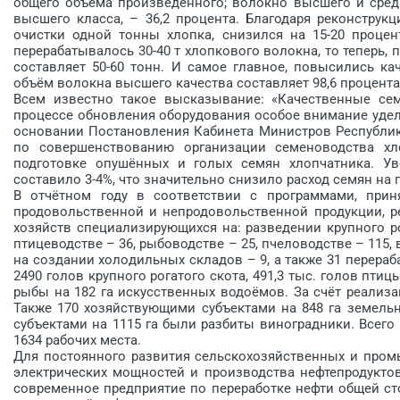
общего объёма произведённого; волокно высшего и средн
высшего класса, – 36,2 процента. Благодаря реконструк
очистки одной тонны хлопка, снизился на 15-20 процен
перерабатывалось 30-40 т хлопкового волокна, то теперь, 
составляет 50-60 тонн. И самое главное, повысились ка
объём волокна высшего качества составляет 98,6 процента
Всем известно такое высказывание: «Качественные сем
процессе обновления оборудования особое внимание удел
основании Постановления Кабинета Министров Республики
по совершенствованию организации семеноводства хл
подготовке опушённых и голых семян хлопчатника. Ув
составило 3-4%, что значительно снизило расход семян на г
В отчётном году в соответствии с программами, при
продовольственной и непродовольственной продукции, р
хозяйств специализирующихся на: разведении крупного рог
птицеводстве – 36, рыбоводстве – 25, пчеловодстве – 115,
на создании холо­дильных складов – 9, а также 31 пере­р
2490 голов крупного рогатого скота, 491,3 тыс. голов пти
рыбы на 182 га искусственных водоёмов. За счёт реализа
Также 170 хозяйствующими субъектами на 848 га земель
субъектами на 1115 га были разбиты виноградники. Всего 
1634 рабочих места.
Для постоянного развития сельскохозяйственных и про
электрических мощностей и производства нефтепродуктов
современное предприятие по переработке нефти общей ст