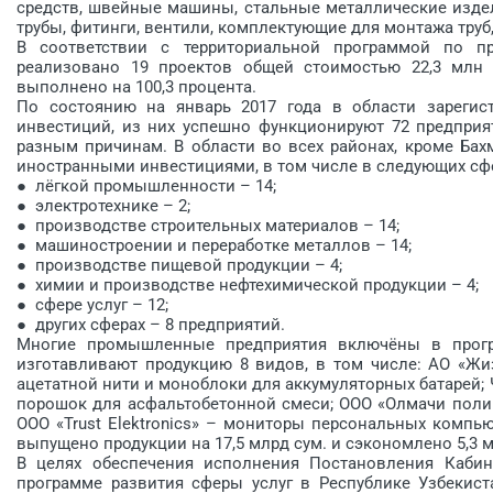
средств, швейные машины, стальные металлические изде
трубы, фитинги, вентили, комплектующие для монтажа труб
В соответствии с территориальной программой по п
реализовано 19 проектов общей стоимостью 22,3 млн 
выполнено на 100,3 процента.
По состоянию на январь 2017 года в области зарегис
инвестиций, из них успешно функционируют 72 предприя
разным причинам. В области во всех районах, кроме Бах
иностранными инвестициями, в том числе в следующих сф
● лёгкой промышленности – 14;
● электротехнике – 2;
● производстве строительных материалов – 14;
● машиностроении и переработке металлов – 14;
● производстве пищевой продукции – 4;
● химии и производстве нефтехимической продукции – 4;
● сфере услуг – 12;
● других сферах – 8 предприятий.
Многие промышленные предприятия включёны в програ
изготавливают продукцию 8 видов, в том числе: АО «Жи
ацетатной нити и моноблоки для аккумуляторных батарей;
порошок для асфальтобетонной смеси; ООО «Олмачи поли
ООО «Trust Elektronics» – мониторы персональных компью
выпущено продукции на 17,5 млрд сум. и сэкономлено 5,3 
В целях обеспечения исполнения Постановления Каби
программе развития сферы услуг в Республике Узбекист