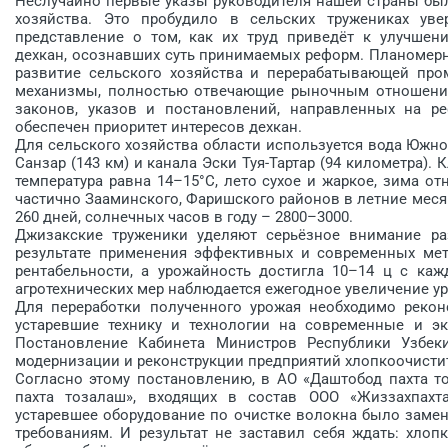
Неслучайно первые указы руководителя нашей страны бы
хозяйства. Это пробудило в сельских тружениках ув
представление о том, как их труд приведёт к улучшен
дехкан, осознавших суть принимаемых реформ. Планомерн
развитие сельского хозяйства и перерабатывающей пр
механизмы, полностью отвечающие рыночным отношениям
законов, указов и постановлений, направленных на р
обеспечен приоритет интересов ­дехкан.
Для сельского хозяйства области используется вода Южно
Санзар (143 км) и канала Эски Туя-Тартар (94 километра).
температура равна 14–15°С, лето сухое и жаркое, зима от
частично Зааминского, Фаришского районов в летние меся
260 дней, солнечных часов в году – 2800–3000.
Джизакские труженики уделяют серьёзное внимание ра
результате применения эффективных и современных ме
рентабельности, а урожайность достигла 10–14 ц с каж
агротехнических мер наблюдается ежегодное увеличение у
Для переработки полученного урожая необходимо рекон
устаревшие технику и технологии на современные и э
Постановление Кабинета Министров Республики Узбек
модернизации и реконструкции предприятий хлопкоочисти
Согласно этому постановлению, в АО «Даштобод пахта то
пахта тозалаш», входящих в состав ООО «Жиззахпахт
устаревшее оборудование по очистке волокна было заме
требованиям. И результат не заставил себя ждать: хлоп