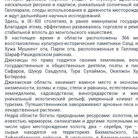
наскальные рисунки и надписи, уникальный солнечный ка
Галляарале, следы использования в древности месторожде
и ждут дальнейших научных исследований.
Здесь, в IX–XIII столетиях, в ранее именуемом госуда
Благодаря этому, эффективно развивались торговля и рем
стабильной вплоть до монгольского нашествия.
В настоящее время в области расположены 366 ме
восстановлены культурно-исторические памятники Саъд и
Хужа Мушкент ота, Парпи ота, расположенные в Галляа
Шараф-Рашидовском районах.
Джизакцы по праву гордятся своими земляками, вели
государственные и общественные деятели, поэты и п
Сафаров, Шукур Саъдулла, Тура Сулаймон, Окилжон Ху
Ботирова.
Джизакская область занимает важное место в экономи
низменности, холмы и горы, степи и равнины, естественны
земледелием, садоводством, виноградарством и жи
уникальный экзотический рельеф, умеренный климат 
туризма. Путешественников завораживают арчовые леса на
лекарственные растения.
Недра области богаты природными ресурсами: золотом, м
известью, мрамором, силикатами и другими полезными и
числе одно месторождение золота, два – серебра, три 
сырья находятся на территориях Бахмальского, Гал
Зафарабадского районов. В частности, в Бахмальском р