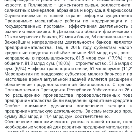
извести, в Галляарале – цементного сырья, волластонит
силикатных минералов, абразивов и корунда, в Фаришском 
Осуществляемые в нашей стране реформы существенно
Проводимые масштабные работы по модернизации и ре
государственных программ, эффективная деятельность
развитию экономики. В Джизакской области физическим 
11 коммерческих банков, 52 мини-банка, 64 специальные к
Важнейшим направлением деятельности банков является
предпринимательства. Так, в 2016 году субъектам мал
кредитные средства в объёме свыше 454 млрд сум., рост с
направлены в промышленность, 81,5 млрд сум. (17,9%) – се
общепит, 81,8 млрд сум. (18,0%) – строительство, 51,6 млрд
сум. (6,9%) – сферы транспорта и связи, 51 млрд сумов (11,
Мероприятия по поддержке субъектов малого бизнеса и пр
настоящее время актуальной задачей является расширени
обеспечение продовольственной безопасности. С целью
Постановлению Президента Республики Узбекистан от 26 
по расширению производства продовольственных тов
предпринимательства были выделены кредитные средства в
Особое внимание уделяется вовлечению женщин 
предпринимательскую деятельность. За семь месяцев про
сумму 38,3 млрд и 11,4 млрд сум. соответственно.
Обеспечение экономического ус­пеха в нашей стране, по
необходимых условий для развития предпринимательства т