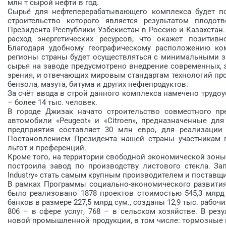
млн т сырой нефти в год.
Сырьё для нефтеперерабатывающего комплекса будет по
строительство которого является результатом плодот
Президента Республики Узбекистан в Россию и Казахстан.
расход энергетических ресурсов, что окажет позитив
Благодаря удобному географическому расположению ко
регионы страны будет осуществляться с минимальными за
сырья на заводе предусмотрено внедрение современных, 
зрения, и отвечающих мировым стандартам технологий пр
бензола, мaзута, битума и других нефтепродуктов.
За счёт ввода в строй данного комплекса намечено трудоу
– более 14 тыс. человек.
В городе Джизак начато строительство совместного пр
автомобили «Peugeot» и «Citroen», предназначенные дл
предприятия составляет 30 млн евро, для реализации
Постановлением Президента нашей страны участникам 
льгот и преференций.
Кроме того, на территории свободной экономической зоны 
построила завод по производству листового стекла. За
Industry» стать самым крупным производителем и поставщ
В рамках Программы социально-экономического развития 
было реализовано 1878 проектов стоимостью 545,3 млрд
банков в размере 227,5 млрд сум., созданы 12,9 тыс. рабо
806 – в сфере услуг, 768 – в сельском хозяйстве. В ре
новой промышленной продукции, в том числе: тормозные 