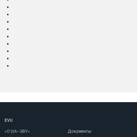
EVU
«O‘zIA–ЭВУ»
Документы