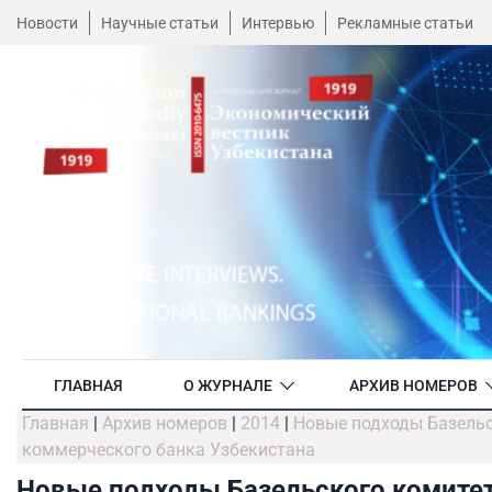
Новости
Научные статьи
Интервью
Рекламные статьи
ГЛАВНАЯ
О ЖУРНАЛЕ
АРХИВ НОМЕРОВ
Главная
|
Архив номеров
|
2014
|
Новые подходы Базельс
коммерческого банка Узбекистана
Новые подходы Базельского комитет