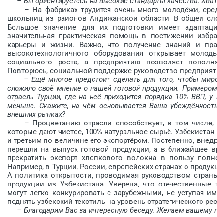
– Вы ориентируетесь на высокие стандарты качества. Хва
– На фабриках трудится очень много молодёжи, сред
школьниц из районов Андижанской области. В общей сло
Большое значение для их подготовки имеет адаптац
значительная практическая помощь в постижении избр
карьеры и жизни. Важно, что получение знаний и пра
высокотехнологичного оборудования открывает молод
социального роста, а предприятию позволяет пополн
Повторюсь, социальной поддержке руководство предприят
– Ещё многое предстоит сделать для того, чтобы миро
сложило своё мнение о нашей готовой продукции. Примером
отрасль Турции, где на неё приходится порядка 10% ВВП, у
меньше. Скажите, на чём основывается Ваша убеждённость 
внешних рынках?
– Процветанию отрасли способствует, в том числе, на
которые дают чистое, 100% натуральное сырьё. Узбекиста
и третьим по величине его экспортёром. Постепенно, внед
перешли на выпуск готовой продукции, а в ближайшее вр
прекратить экспорт хлопкового волокна в пользу полн
Например, в Турции, России, европейских странах о проду
А политика открытости, проводимая руководством стран
продукции из Узбекистана. Уверена, что отечест­венны
могут легко конкурировать с зарубежными, не уступая им
поднять узбекский текстиль на уровень стратегического ре
– Благодарим Вас за интересную беседу. Желаем вашему 