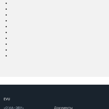
EVU
«O‘zIA–ЭВУ»
Документы