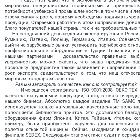
мировыми специалистами стабильными и привлекате
потребности узбекской промышленности, в том числе и л
стремлениям к росту, поэтому необходимо поднимать уров
продукции. Стараемся работать в этом направлении довол
благо покупателей нашей страны, так и на требовательных 
На сегодняшний день изделия экспортируются в Россию, 
Румынию, Латвию, Польшу, Германию, Италию. Совмест
выйти на зарубежные рынки, установить партнёрские отн
профессиональное оборудование в Турции, Германии и д
нашими партнёрами – доказательство правильно выбр
уверенностью можно сказать, что наша продукция за
поскольку предприятие также развивает и направление
рост экспорта свидетельствует о том, что наш отече
мировым стандартам ка­чества.
– Раз мы заговорили о качестве, как оно контролируется?
– Имеющиеся сертификаты ISO 9001:2008, OEKO-TEX 10
качества выпускаемой продукции, а это, в свою очередь
нашего бизнеса. Абсолютно каждое изделие ТМ SAMO пр
используются только натуральные качественные полотна
пополняется библиотека прин­тов. Это достигается благ
оборудования фирм Японии, Китая, Тайваня, Италии, ко
примеру, были приобретены карусель для нанесения п
полотна открытой ширины. Сейчас находимся в ожидани
филиала SEDEX. Следующим этапом станет аудит и сертифи