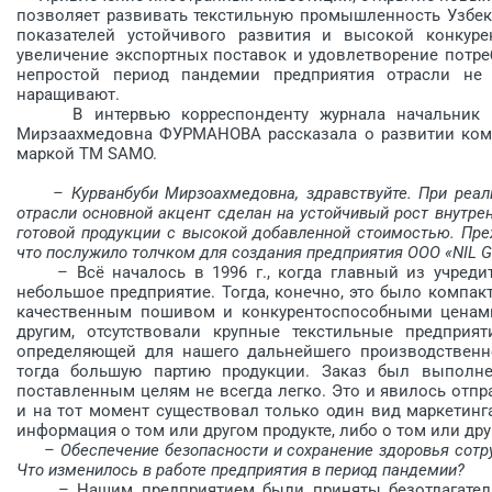
позволяет развивать текстильную промышленность Узбе
показателей устойчивого развития и высокой конкуре
увеличение экспортных поставок и удовлетворение потре
непростой период пандемии предприятия отрасли не
наращивают.
В интервью корреспонденту журнала начальник отд
Мирзаахмедовна ­ФУРМАНОВА рассказала о развитии ком
маркой ТМ SAMO.
– Курванбуби Мирзоахмедовна, здравствуйте. При реал
отрасли основной акцент сделан на устойчивый рост внутре
готовой продукции с высокой добавленной стоимостью. Преж
что послужило толчком для создания предприятия ООО «NIL GR
– Всё началось в 1996 г., когда главный из учредите
небольшое предприятие. Тогда, конечно, это было компак
качественным пошивом и конкурентоспособными ценами
другим, отсутствовали крупные текстильные предприят
определяющей для нашего дальнейшего производственно
тогда большую партию продукции. Заказ был выполнен
поставленным целям не всегда легко. Это и явилось отпр
и на тот момент существовал только один вид маркетинга
информация о том или другом продукте, либо о том или др
– Обеспечение безопасности и сохранение здоровья сотр
Что изменилось в работе предприятия в период пандемии?
– Нашим предприятием были приняты безотлагательны