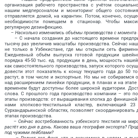
организация рабочего пространства с учётом социально
нашим медперсоналом и мониторинг общего состояния
отправляется домой, на карантин. Потом, конечно, осущ
необходимости помещаем в стационар. Чтобы макси
регулярную дезинфекцию.
– Насколько изменились объёмы производства с момента 
– С начала создания до настоящего времени предприя
тысячу раз увеличив масштабы производства. Сейчас на
не только в Узбекистане, где мы открыли сеть фирменн
Ежедневный объём выпуска готовой продукции швейно
порядка 45-50 тыс. ед. продукции в день, мощность наше
как самостоятельного производства, запуск которого осуще
довести этот показатель к концу текущего года до 50 т
растут, в том числе и экспортные. Но мы не собираемся 
над расширением линейки продукции, в планах и на этапе
временем будут доступны более широкой аудитории. Дос
слова. С прошлого года производство компании – это п
этапы производств: от выращивания хлопка до финишной
нами хлопково-текстильный кластер, включающий 2
Сурхандарьинской областях, позволяет скоординировать
этапах производства.
– Сейчас востребованность узбекского текстиля на мир
растёт изо дня в день. Какова ваша география экспорта? Про
под чужими лейблами?
– Радует тот факт, что и экономика в целом, и рынок