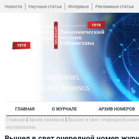
Новости
Научные статьи
Интервью
Рекламные статьи
ГЛАВНАЯ
О ЖУРНАЛЕ
АРХИВ НОМЕРОВ
Главная
|
Архив номеров
|
Вышел в свет очередной номе
материалов».
Вышел в свет очередной номер журн