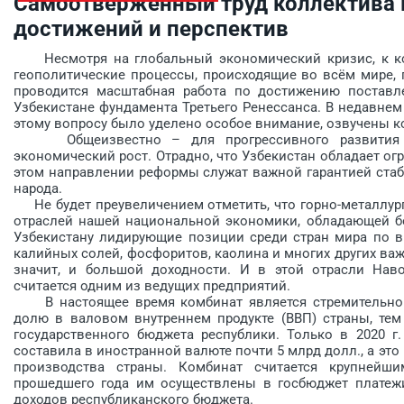
Самоотверженный труд коллектива 
достижений и перспектив
Несмотря на глобальный экономический кризис, к ко
геополитические процессы, происходящие во всём мире,
проводится масштабная работа по достижению постав
Узбекистане фундамента Третьего Ренессанса. В недавне
этому вопросу было уделено особое внимание, озвучены к
Общеизвестно – для прогрессивного развития госу
экономический рост. Отрадно, что Узбекистан обладает 
этом направлении реформы служат важной гарантией стаб
народа.
Не будет преувеличением отметить, что горно-металлур
отраслей нашей национальной экономики, обладающей б
Узбекистану лидирующие позиции среди стран мира по в
калийных солей, фосфоритов, каолина и многих других ва
значит, и большой доходности. И в этой отрас­ли Нав
считается одним из ведущих предприятий.
В настоящее время комбинат является стремительно 
долю в валовом внут­реннем продукте (ВВП) страны, т
государственного бюджета республики. Только в 2020 г
составила в иностранной валюте почти 5 млрд долл., а эт
производства страны. Комбинат считается крупнейш
прошедшего года им осуществлены в госбюджет платежи 
доходов респуб­ликанского бюджета.