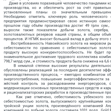
Даже в условиях поразившей человечество пандемии кор
производства, но и обеспечить рост за счёт правиль
установленные планы со значительным превышение
Необходимо отметить ключевую роль человеческого
предприятия продемонстрировал свою истинную самоот
прошлом году объём производства достиг 49 трлн сум.,
выросли также показатели добычи золота, серебра
золотовалютных резервов нашей страны, в общем объём
процентов. И НГМК вносит большой вклад в добычу этого 
Востребованность Навоийского золота на мировом рын
себестоимости по сравнению с себестоимостью золота
продукту высокую конкурентоспособность. Не будет пр
знаменательное достижение трудового коллектива комбин
798,7 млрд сум., и стоимость продукта была снижена на 6,6 
В немалой степени высокие результаты деятельности
обусловлены реализацией за пос­леднее десятилетие эфф
производственного процесса, – ежегодно комбинатом о
энергопотребления, повышение энергоэффективности за
жёсткий контроль за расходованием энергоресурсов, 
модернизации основных производственных средств и карь
и рационализаторских разработок в производственные пр
Как уже отмечено, себестоимость узбекского золо
себестоимостью золота, выпускаемого крупнейшими ком
тройской унции золота, произведённого компанией Ang
компанией по добыче золота, составила 1031 долл., Gold Fi