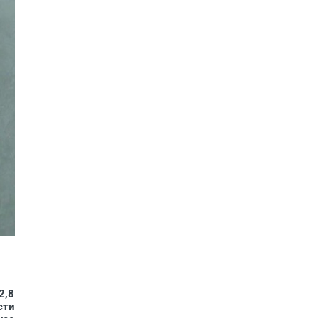
2,8
сти