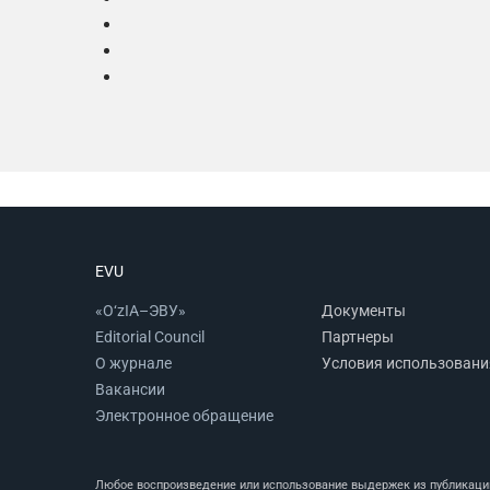
EVU
«O‘zIA–ЭВУ»
Документы
Editorial Council
Партнеры
О журнале
Условия использовани
Вакансии
Электронное обращение
Любое воспроизведение или использование выдержек из публикаций 