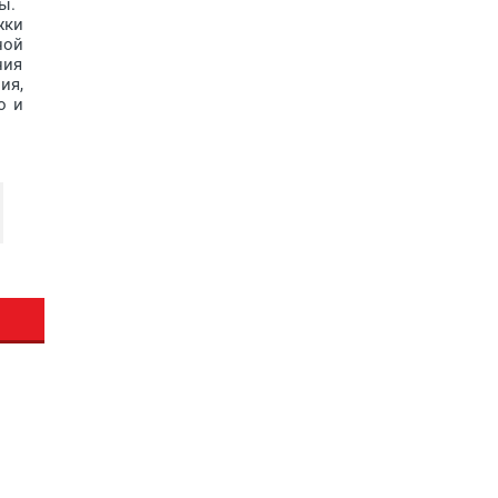
ы.
жки
ной
ния
ия,
о и