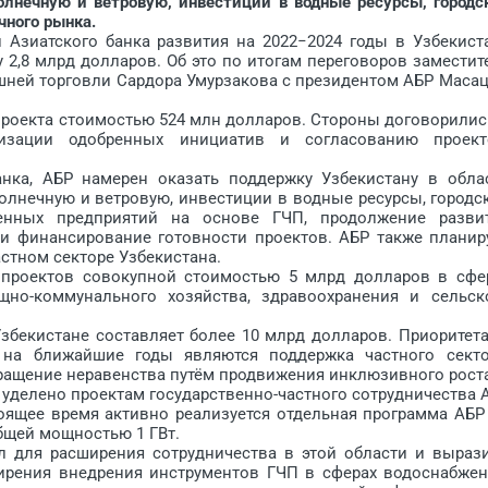
олнечную и ветровую, инвестиции в водные ресурсы, городс
чного рынка.
зиатского банка развития на 2022−2024 годы в Узбекист
 2,8 млрд долларов. Об это по итогам переговоров заместит
шней торговли Сардора Умурзакова с президентом АБР Масац
 проекта стоимостью 524 млн долларов. Стороны договорилис
изации одобренных инициатив и согласованию проект
а, АБР намерен оказать поддержку Узбекистану в обла
олнечную и ветровую, инвестиции в водные ресурсы, городс
венных предприятий на основе ГЧП, продолжение разви
 и финансирование готовности проектов. АБР также планир
стном секторе Узбекистана.
оектов совокупной стоимостью 5 млрд долларов в сфе
ищно-коммунального хозяйства, здравоохранения и сельск
екистане составляет более 10 млрд долларов. Приоритет
 на ближайшие годы являются поддержка частного секто
ращение неравенства путём продвижения инклюзивного роста
делено проектам государственно-частного сотрудничества 
тоящее время активно реализуется отдельная программа АБР
бщей мощностью 1 ГВт.
ля расширения сотрудничества в этой области и выраз
ирения внедрения инструментов ГЧП в сферах водоснабжен