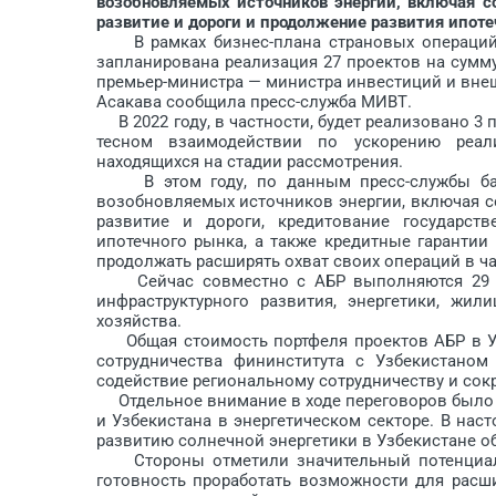
возобновляемых источников энергии, включая с
развитие и дороги и продолжение развития ипоте
В рамках бизнес-плана страновых операций А
запланирована реализация 27 проектов на сумму
премьер-министра — министра инвестиций и вне
Асакава сообщила пресс-служба МИВТ.
В 2022 году, в частности, будет реализовано 3
тесном взаимодействии по ускорению реал
находящихся на стадии рассмотрения.
В этом году, по данным пресс-службы банк
возобновляемых источников энергии, включая с
развитие и дороги, кредитование государст
ипотечного рынка, а также кредитные гарантии
продолжать расширять охват своих операций в ча
Сейчас совместно с АБР выполняются 29 пр
инфраструктурного развития, энергетики, жил
хозяйства.
Общая стоимость портфеля проектов АБР в Узб
сотрудничества фининститута с Узбекистаном
содействие региональному сотрудничеству и сок
Отдельное внимание в ходе переговоров было у
и Узбекистана в энергетическом секторе. В нас
развитию солнечной энергетики в Узбекистане о
Стороны отметили значительный потенциал д
готовность проработать возможности для расш