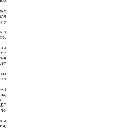
кое
ане
еля
угу
ь о
ов,
сти
кое
тия
ует
рах
ого
ами
ра,
.
АБР
 по
или
ия,