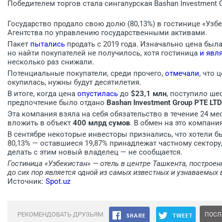
Победителем торгов стала сингапурская Bashan Investment G
Государство продало свою долю (80,13%) в гостинице «Узбе
Агентства по управлению государственными активами.
Пакет
пытались
продать с 2019 года. Изначально цена был
но найти покупателей не получилось, хотя гостиница
и явл
несколько раз снижали.
Потенциальные покупатели, среди прочего,
отмечали
, что 
окупилась, нужны будут десятилетия.
В итоге, когда цена
опустилась
до
$23,1 млн
, поступило ше
предпочтение было отдано
Bashan Investment Group PTE LTD
Эта компания взяла на себя обязательство в течение 24 м
вложить в объект
400 млрд сумов
. В обмен на это компани
В сентябре некоторые инвесторы признались, что хотели б
80,13% — оставшиеся 19,87% принадлежат частному сектору,
делать с этим новый владелец — не сообщается.
Гостиница «Узбекистан» — отель в центре Ташкента, построен
до сих пор является одной из самых известных и узнаваемых в
Источник:
Spot.uz
РЕКОМЕНДОВАТЬ ДРУЗЬЯМ
ПОСЛ