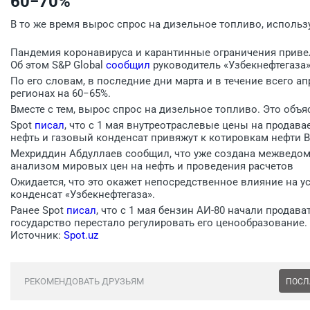
60−70%
В то же время вырос спрос на дизельное топливо, использ
Пандемия коронавируса и карантинные ограничения привели
Об этом S&P Global
сообщил
руководитель «Узбекнефтегаза
По его словам, в последние дни марта и в течение всего ап
регионах на 60−65%.
Вместе с тем, вырос спрос на дизельное топливо. Это объ
Spot
писал
, что с 1 мая внутреотраслевые цены на продав
нефть и газовый конденсат привяжут к котировкам нефти B
Мехриддин Абдуллаев сообщил, что уже создана межведом
анализом мировых цен на нефть и проведения расчетов
Ожидается, что это окажет непосредственное влияние на у
конденсат «Узбекнефтегаза».
Ранее Spot
писал
, что с 1 мая бензин АИ-80 начали продава
государство перестало регулировать его ценообразование.
Источник:
Spot.uz
РЕКОМЕНДОВАТЬ ДРУЗЬЯМ
ПОСЛ