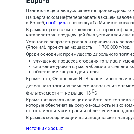
Евро-5
Начнется еще и выпуск ранее не производимого в
На Ферганском нефтеперерабатывающем заводе н
и Евро-5,
сообщила
пресс-служба Министерства эн
В рамках проекта был заключён контракт с франц
катализатора (предыдущий был установлен еще в 
Установка запроектирована и привязана к заво
(Япония), проектная мощность — 1 700 000 т/год.
Среди основных преимуществ дизельного топлива
улучшение процесса сгорания топлива и умень
снижение уровня шума, вибрации и степени к
облегчение запуска двигателя.
Кроме того, Ферганский НПЗ начнет массовый вы
дизельного топлива зимнего исполнения с темпе
0
фильтруемости — не выше -18
С.
Кроме низкозастывающих свойств, это топливо
которые обеспечат высокую мощность и экономич
по топливной магистрали и облегчение холодного
В рамках модернизации на заводе также планиру
Источник Spot.uz