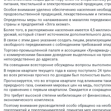
питания, текстильной и электротехнической продукции, ст
Особое внимание уделено обеспечению населения необхо
продовольственной продукцией, лекарственными и гигиен
Определены меры по налаживанию в махаллях передвижно
страны и предприятий «Элга хизмат».
Более того, в распоряжении населения имеется 4,5 миллио
урожай, который станет источником дополнительного дохо
В связи с этим дано указание создать лицам, реализующим
свободного передвижения с соблюдением требований эпи
Торгово-промышленной палате и ассоциации «Хунарманд»
с коммерческими банками доведение выделенных на проек
непосредственно до адресата.
На совещании всесторонне обсуждены вопросы выполнени
В первом квартале текущего года в казну поступило 24 трл
во всех регионах прогноз по доходам был полностью выпо
Прогнозируется, что во втором квартале под влиянием так
природного газа, снижения мировых цен на медь, поступлен
по сравнению с первым кварталом. Ожидается и сокращен
Это требует высокой степени мобилизации от финансовых,
экономического комплекса.
Поэтому внимание руководителей особо обращено на необ
предприятий и предпринимателей, принятия мер увеличени