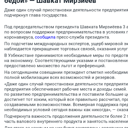
бедой» — Шавкат Мирзиёев
Даже один случай приостановки деятельности предприяти
подчеркнул глава государства.
Под председательством президента Шавката Мирзиёева 3 
по вопросам поддержки предпринимательства в условиях 
коронавируса,
сообщила
пресс-служба президента.
По подсчетам международных экспертов, ущерб мировой эк
наблюдается прекращение торговых связей, оказания услуг
В Узбекистане принимаются необходимые меры по предотв
на экономику. Соответствующими указами и постановления
предоставлено множество льгот и преференций.
На сегодняшнем совещании президент отметил необходимо
полной мобилизации всех возможностей и резервов.
«Даже один случай приостановки деятельности предприят
предприятия обеспечивают рабочие места и доходы семей.
по развитию предпринимательства и поставили большие ц
достигнет тот хоким, который все правильно рассчитал, п
создаваемыми возможностями. Всемерная поддержка предп
необходимых условий сегодня важны как никогда», — сказ
Подчеркнута важность продолжения деятельности более 2
часть валового внутреннего продукта и занятость населени
Для этого за каждым из них будут закреплены советники п