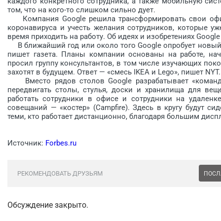
каждого конкретного сотрудника, а также мобильную сист
том, что на кого-то слишком сильно дует.
Компания Google решила трансформировать свои офисы
коронавируса и учесть желания сотрудников, которые уж
время приходить на работу. Об идеях и изобретениях Google
В ближайший год или около того Google опробует новый 
пишет газета. Планы компании основаны на работе, нач
просил группу консультантов, в том числе изучающих поко
захотят в будущем. Ответ — «смесь IKEA и Lego», пишет NYT.
Вместо рядов столов Google разрабатывает «командны
передвигать столы, стулья, доски и хранилища для вещ
работать сотрудники в офисе и сотрудники на удаленк
совещаний — «костер» (Campfire). Здесь в кругу будут с
теми, кто работает дистанционно, благодаря большим дисп
Источник:
Forbes.ru
РЕКОМЕНДОВАТЬ ДРУЗЬЯМ
ПОСЛ
Обсуждение закрыто.