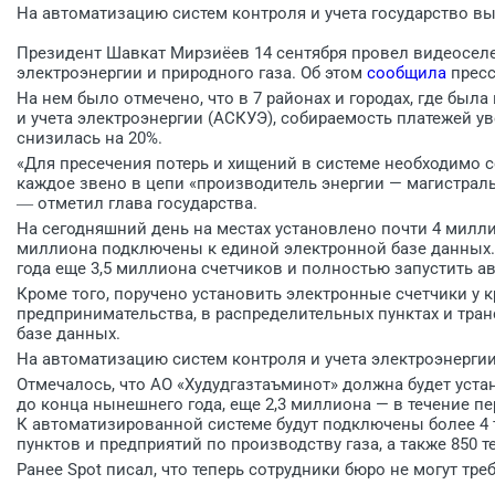
На автоматизацию систем контроля и учета государство вы
Президент Шавкат Мирзиёев 14 сентября провел видеоселе
электроэнергии и природного газа. Об этом
сообщила
пресс
На нем было отмечено, что в 7 районах и городах, где бы
и учета электроэнергии (АСКУЭ), собираемость платежей у
снизилась на 20%.
«Для пресечения потерь и хищений в системе необходимо 
каждое звено в цепи «производитель энергии — магистрал
― отметил глава государства.
На сегодняшний день на местах установлено почти 4 милли
миллиона подключены к единой электронной базе данных.
года еще 3,5 миллиона счетчиков и полностью запустить ав
Кроме того, поручено установить электронные счетчики у 
предпринимательства, в распределительных пунктах и тра
базе данных.
На автоматизацию систем контроля и учета электроэнергии
Отмечалось, что АО «Худудгазтаъминот» должна будет уста
до конца нынешнего года, еще 2,3 миллиона — в течение п
К автоматизированной системе будут подключены более 4 
пунктов и предприятий по производству газа, а также 850 т
Ранее Spot писал, что теперь сотрудники бюро не могут тре