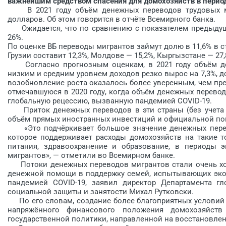
важнейшим средством спасения для домохозяйств в период
В 2021 году объём денежных переводов трудовых миг
долларов. Об этом говорится в отчёте Всемирного банка.
Ожидается, что по сравнению с показателем предыдущег
26%.
По оценке ВБ переводы мигрантов займут долю в 11,6% в ст
Грузии составит 12,3%, Молдове — 15,2%, Кыргызстане — 27,
Согласно прогнозным оценкам, в 2021 году объём ден
низким и средним уровнем доходов резко вырос на 7,3%, д
возобновление роста оказалось более уверенным, чем пре
отмечавшуюся в 2020 году, когда объём денежных перевод
глобальную рецессию, вызванную пандемией COVID-19.
Приток денежных переводов в эти страны (без учета К
объём прямых иностранных инвестиций и официальной п
«Это подчёркивает большое значение денежных перев
которое поддерживает расходы домохозяйств на такие т
питания, здравоохранение и образование, в периоды э
мигрантов», — отметили во Всемирном банке.
Потоки денежных переводов мигрантов стали очень хо
денежной помощи в поддержку семей, испытывающих экон
пандемией COVID-19, заявил директор Департамента г
социальной защиты и занятости Михал Рутковски.
По его словам, создание более благоприятных условий 
напряжённого финансового положения домохозяйст
государственной политики, направленной на восстановле