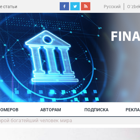
е статьи
Русский
O´zbe
НОМЕРОВ
АВТОРАМ
ПОДПИСКА
РЕКЛ
орой богатейший человек мира