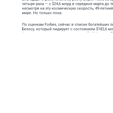
четыре раза — с $24,6 млрд в середине марта до т
несмотря на эту космическую скорость, 49-летн
мире. Но только пока.
По оценкам Forbes, сейчас в списке богатейших 
Безосу, который лидирует с состоянием $182,6 
Арно, чье состояние оценивается в $140,6 млрд. 
обогнал Билла Гейтса, который теперь находится 
РЕКОМЕНДОВАТЬ ДРУЗЬЯМ
Обсуждение закрыто.