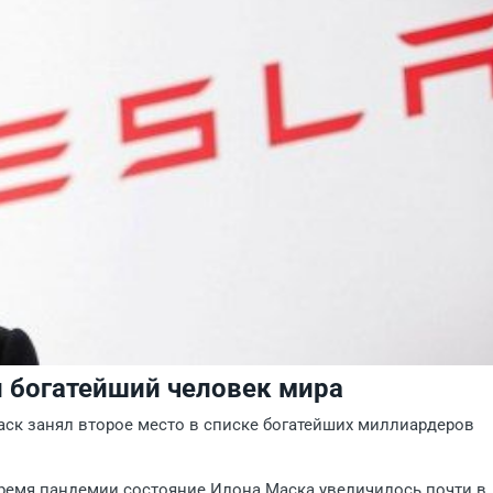
й богатейший человек мира
аск занял второе место в списке богатейших миллиардеров
 время пандемии состояние Илона Маска увеличилось почти в