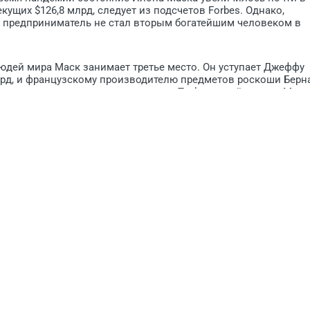
екущих $126,8 млрд, следует из подсчетов Forbes. Однако,
ий предприниматель не стал вторым богатейшим человеком в
людей мира Маск занимает третье место. Он уступает Джеффу
млрд, и французскому производителю предметов роскоши Берн
После очередного скачка котировок Tesla на этой неделе Маск
на четвертом месте с состоянием $119,4 млрд.
ПЕЧАТЬ
ПОСЛАТЬ ДРУГУ