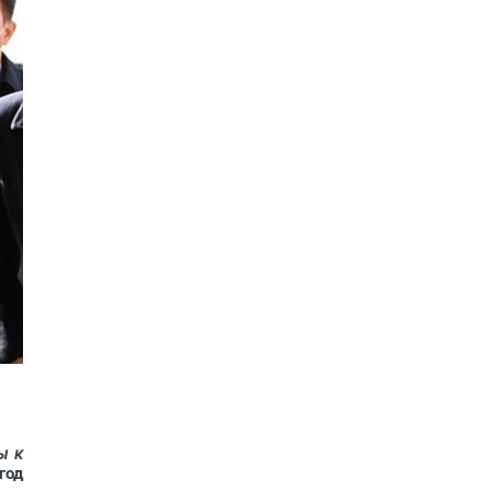
ы к
год