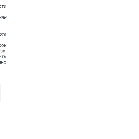
сти
или
ота
рок
за.
ить
чно