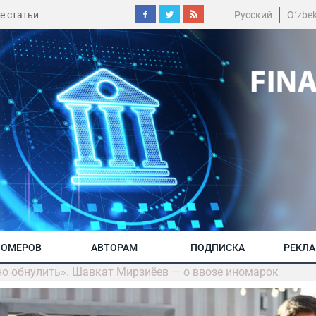
е статьи
Русский
O´zbe
НОМЕРОВ
АВТОРАМ
ПОДПИСКА
РЕКЛ
о обнулить». Шавкат Мирзиёев — о ввозе иномарок