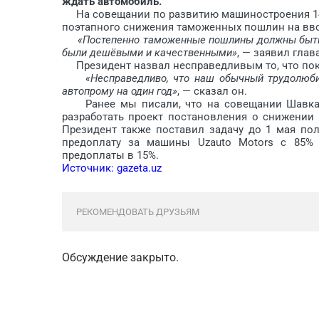
ждать автомобиль.
На совещании по развитию машиностроения 14 
поэтапного снижения таможенных пошлин на вво
«Постепенно таможенные пошлины должны быть
были дешёвыми и качественными»
, — заявил глав
Президент назвал несправедливым то, что поку
«Несправедливо, что наш обычный трудолюби
автопрому на один год»
, — сказал он.
Ранее мы писали, что на совещании Шавкат 
разработать проект постановления о снижении
Президент также поставил задачу до 1 мая по
предоплату за машины Uzauto Motors с 85% 
предоплаты в 15%.
Источник: gazeta.uz
РЕКОМЕНДОВАТЬ ДРУЗЬЯМ
Обсуждение закрыто.