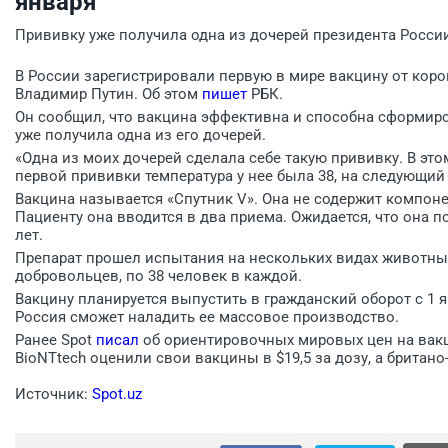
января
Прививку уже получила одна из дочерей президента Росси
В России зарегистрировали первую в мире вакцину от кор
Владимир Путин. Об этом
пишет
РБК.
Он сообщил, что вакцина эффективна и способна сформиро
уже получила одна из его дочерей.
«Одна из моих дочерей сделала себе такую прививку. В эт
первой прививки температура у нее была 38, на следующий 
Вакцина называется «Спутник V». Она не содержит компоне
Пациенту она вводится в два приема. Ожидается, что она 
лет.
Препарат прошел испытания на нескольких видах животных 
добровольцев, по 38 человек в каждой.
Вакцину планируется выпустить в гражданский оборот с 1 я
Россия сможет наладить ее массовое производство.
Ранее Spot
писал
об ориентировочных мировых цен на вакци
BioNTtech оценили свои вакцины в $19,5 за дозу, а британо
Источник:
Spot.uz