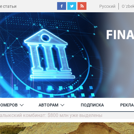
е статьи
Русский
O´zbe
НОМЕРОВ
АВТОРАМ
ПОДПИСКА
РЕКЛ
алыкский комбинат: $800 млн уже выделены