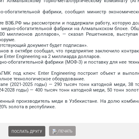
Алмалыкскому горно-металлургическому комбинату (АГ
обогатительной фабрики, сообщил министр экономическ
 ВЭБ.РФ мы рассмотрели и поддержали работу, которую до
я медно-обогатительной фабрики на Алмалыкском блоке. Об
00 миллионов долларов», — сказал Решетников, выступая
форуме.
тствующий документ будет подписан».
в в октябре сообщал, что предприятие заключило контрак
Enter Engineering на 2 миллиарда долларов.
о-обогатительной фабрики (МОФ-3) и поставку для нее техн
 под ключ: Enter Engineering построит объект и выпол
олное технологическое оборудование.
е (2021-2025 годы) — 290 тысяч тонн катодной меди, 38 т
24-2028 годы) — 400 тысяч тонн катодной меди, 50 тонн золот
ный производитель меди в Узбекистане. На долю комбин
20% золота в республике.
ПЕЧАТЬ
ПОСЛАТЬ ДРУГУ