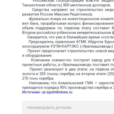
Российская госкорпорация ВЭБ.РФ выделит 
Такшентская область) 800 миллионов долларов.
Средства направят на строительство медно-
развития России Максим Решетников.
«Буквально вчера на инвестиционном комитете
вел банк, прорабатывая вопрос финансировани
объем поддержки по первому этапу составит 8
Втором российско-узбекском межрегиональном 
Ожидается, что уже в ближайшее время «соотве
Председатель правления АГМК Абдулла Хурсано
консорциумом УЗТМ-КАРТЭКС («Уралмашзавод») и 
Проект предполагает строительство новой медн
и оборудования.
Компании совместно построят завод для АГМК
проектные работы, а «Уралмашзавод» поставит п
Проект реализуют в два этапа: на первом этап
золота и 203 тонны серебра; на втором этапе (20
270 тонн серебра.
Напомним, что Алмалыкский ГМК — единствен
приходится порядка 90% производства серебра и 
Источник: uz.sputniknews.ru
РЕКОМЕНДОВАТЬ ДРУЗЬЯМ