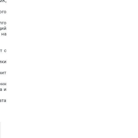
МК,
ого
лго
щий
 на
т с
ики
нит
онн
а и
ата