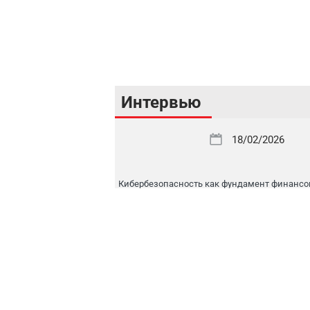
Интервью
18/02/2026
Кибербезопасность как фундамент финансо
стабильности Республики Узбекистан
16/02/2026
Цифровой рынок капитала: токенизация, IPO
международная интеграция
16/02/2026