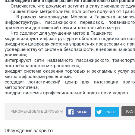
взаимодействии в сфере развития ташкентского метрополи
Отмечается, что документ вступит в силу с начала следующ
Ташкентский метрополитен полностью получил от Трансм
В рамках меморандума Москва и Ташкента намерены с
инфраструктуры, пассажирских перевозок, подвижног
применения достижений науки и технологий в метро.
Что сделают для улучшения метро в Ташкенте:
модернизируют инфраструктура и обновлен подвижной сос
внедрится цифровая система управления процессами с п
усовершенствуют система безопасности, внедрены микро
движения;
интегрируют сети надземного пассажирского транспор
востребованности метрополитена;
внедрят система оказания торговых и рекламных услуг з
метро цифровыми решениями;
создадут логистический центр для интеграции приго
метрополитена;
внедрят системы профессиональной подготовки кадров.
РЕКОМЕНДОВАТЬ ДРУЗЬЯМ
ПОСЛ
Обсуждение закрыто.