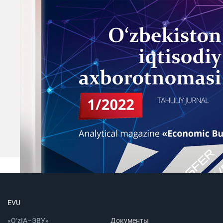
EVU
«O‘zIA–ЭВУ»
Документы