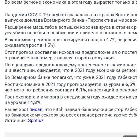
Во всем регионе экономика в этом году вырастет только в 
Пандемия COVID-19 пагубно сказалась на странах Восточн
выпуске доклада
Всемирного банка
«Перспективы мировой
Расширение масштабов вспышки коронавируса в странах ре
усугубило перебои в снабжении и привело к остановке не
В экономике региона прогнозируется спад на 4,7%, рецесси
ожидается рост в 1,5%)
Этот прогноз составлен исходя из предположения о пост
ограничительных мер к началу второго полугодия.
По сценарию, предполагающему постепенное сглаживание
и инвестиций, ожидается, что в 2021 году экономика регион
Во Всемирном банке полагают, что уже в 2021 году Узбекист
Рост экономики в 2021 году прогнозируется на уровне
6,5%
частного потребления составит
6,1%
, инвестиций в основ
Рост экспорта и импорта в следующем году ожидается на у
на уровне
14,8%.
Ранее Spot
писал
, что Fitch назвал банковский сектор Узб
по банковскому сектору во всех странах региона кроме Узб
Источник:
Spot.uz