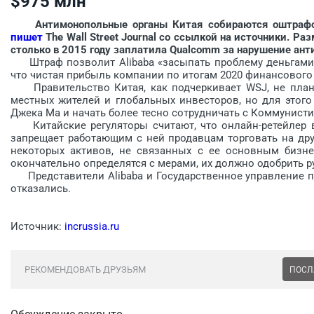
$975 млн
Антимонопольные органы Китая собираются оштрафоват
пишет
The Wall Street Journal со ссылкой на источники. Р
столько в 2015 году заплатила Qualcomm за нарушение ан
Штраф позволит Alibaba «засыпать проблему деньгами» 
что чистая прибыль компании по итогам 2020 финансового 
Правительство Китая, как подчеркивает WSJ, не планир
местных жителей и глобальных инвесторов, но для этого
Джека Ма и начать более тесно сотрудничать с Коммунисти
Китайские регуляторы считают, что онлайн-ретейлер ве
запрещает работающим с ней продавцам торговать на друг
некоторых активов, не связанных с ее основным бизнес
окончательно определятся с мерами, их должно одобрить р
Представители Alibaba и Государственное управление п
отказались.
Источник:
incrussia.ru
РЕКОМЕНДОВАТЬ ДРУЗЬЯМ
ПОСЛ