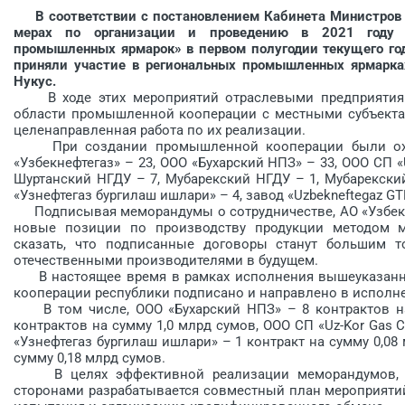
В соответствии с постановлением Кабинета Министров Р
мерах по организации и проведению в 2021 году 
промышленных ярмарок» в первом полугодии текущего год
приняли участие в региональных промышленных ярмарках,
Нукус.
В ходе этих мероприятий отраслевыми предприятиями
области промышленной кооперации с местными субъектам
целенаправленная работа по их реализации.
При создании промышленной кооперации были охва
«Узбекнефтегаз» – 23, ООО «Бухарский НПЗ» – 33, ООО СП «
Шуртанский НГДУ – 7, Мубарекский НГДУ – 1, Мубарекски
«Узнефтегаз бургилаш ишлари» – 4, завод «Uzbekneftegaz G
Подписывая меморандумы о сотрудничестве, АО «Узбекн
новые позиции по производству продукции методом м
сказать, что подписанные договоры станут большим 
отечественными производителями в будущем.
В настоящее время в рамках исполнения вышеуказанны
кооперации республики подписано и направлено в исполне
В том числе, ООО «Бухарский НПЗ» – 8 контрактов на 
контрактов на сумму 1,0 млрд сумов, ООО СП «Uz-Kor Gas C
«Узнефтегаз бургилаш ишлари» – 1 контракт на сумму 0,08
сумму 0,18 млрд сумов.
В целях эффективной реализации меморандумов, по
сторонами разрабатывается совместный план мероприят