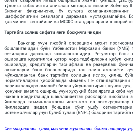
билан қам­ровни янада оширишга хизмат қилади. Дастур
тўловга қобилиятни аниқлаш методологиясини Solvency II
Бизнинг фикримизча, бу су­ғурта компанияларинин
шаффофлигини сезиларли даражада мустаҳкамлайди. Б
ҳажмининг кенгайиши ва МСФО стан­дартларининг жорий э
Тартибга солиш сифати янги босқичга чиқди
Банклар учун ижобий операцион муҳит прогнозимиз
бошланганидан буён Ўзбекистон Марказий банки (ЎМБ) 
сезиларли даражада яхшиланганидир. Регулятор банк 
оширишга қаратилган қатор чора-тадбирларни қабул қилд
оширилди, кредитларни таснифлаш ва резервлаш бўйича
активларни банк балансларида тан олиш амалиёти
мўлжалланган банк тартибга солишни ислоҳ қилиш бўй
нормативларни ҳисоблашда «Базель III» стандартларини
ларини халқаро амалиёт билан уй­ғунлаштириш, шунингдек, 
қонунни амалга ошириш учун ҳуқуқий база яратиш каби м
чакана кредитлашда шаклланаётган рискларга нисбатан 
йилларда таъминланмаган истеъмол ва автокредитлар 
йиллардаги жадал ўсишдан сўнг уш­бу сегментларни
истеъмолчилар учун бўлиб тўлаш (BNPL) бозорини тартибг
Сиз мақоланинг тўлиқ матнини журналнинг босма нашрида ў