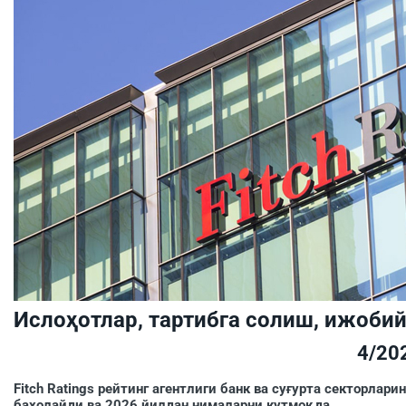
Ислоҳотлар, тартибга солиш, ижобий
4/20
Fitch Ratings рейтинг агентлиги банк ва суғурта секторла
баҳолайди ва 2026 йилдан нималарни кутмоқда