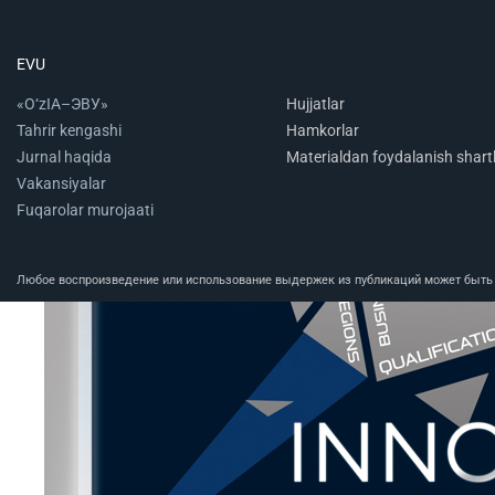
EVU
«O‘zIA–ЭВУ»
Hujjatlar
Tahrir kengashi
Hamkorlar
Jurnal haqida
Materialdan foydalanish shartl
Vakansiyalar
Fuqarolar murojaati
Любое воспроизведение или использование выдержек из публикаций может быть п