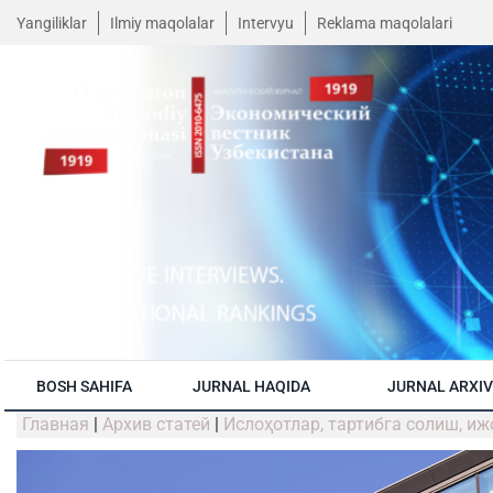
Yangiliklar
Ilmiy maqolalar
Intervyu
Reklama maqolalari
BOSH SAHIFA
JURNAL HAQIDA
JURNAL ARXIV
Главная
|
Архив статей
|
Ислоҳотлар, тартибга солиш, иж