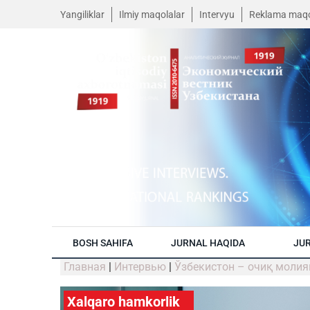
Yangiliklar
Ilmiy maqolalar
Intervyu
Reklama maqo
BOSH SAHIFA
JURNAL HAQIDA
JUR
Главная
|
Интервью
|
Ўзбекистон – очиқ молия
Xalqaro hamkorlik