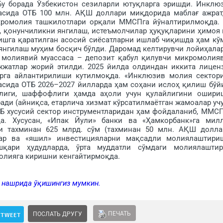
 Бу борада Ўзбекистон сезиларли ютуқларга эришди. Инклю
асида ОТБ 100 млн. АҚШ доллари миқдорида маблағ ажрат
икромолия ташкилотлари орқали ММCПга йўналтирилмоқда.
, қонунчиликни янгилаш, истеъмолчилар ҳуқуқларини ҳимоя 
ишга қаратилган асосий сиёсатларни ишлаб чиқишда ҳам кў
гилаш муҳим босқич бўлди. Даромад келтирувчи лойиҳала
и молиявий муассаса – депозит қабул қилувчи микромолия­
ужжатлар жорий этилди. 2025 йилда олдиндан иккита лицен
арга айлантирилиши кутилмоқда. «Инклюзив молия сектор
расида ОТБ 2026–2027 йилларда ҳам соҳани ислоҳ қилиш бўй
лиги, шаффофлиги ҳамда аҳоли учун қу­лайлигини ошири
ади (айниқса, етарлича хизмат кўрсатилмаётган жамоалар учу
 хусусий сектор инструментларидан ҳам фойдаланиб, ММC
а. Хусусан, «Ипак Йули» банки ва «Ҳамкорбанк»­га мил
и тахминан 625 млрд. сўм (тахминан 50 млн. АҚШ долла
лар ва «яшил» инвестицияларни мақсадли молиялаштири
шқари ҳудуд­ларда, ўрта муддатли сўмдаги молиялашти
олияга киришни кенгайтирмоқда.
а нашрида ўқишингиз мумкин.
ПЕЧАТЬ
ПОСЛАТЬ ДРУГУ