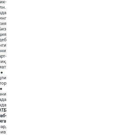
ик­
лн.
шда
инг
сия
Биз
ция
деб
нги
ани
рт-
лиқ
мат
: ●
дли
тор
; ●
ани
ада
нда
ОТБ
аб-
яга
ар,
зив