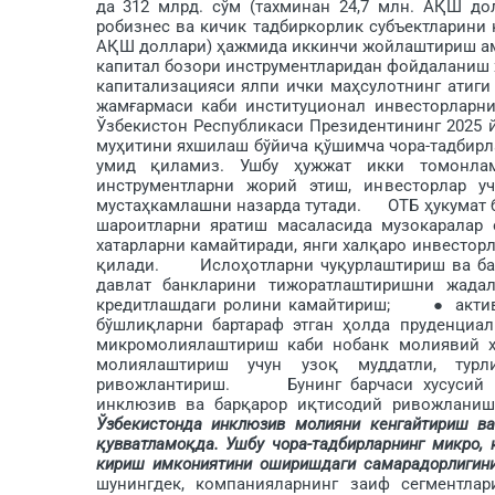
да 312 млрд. сўм (тахминан 24,7 млн. АҚШ дол
робизнес ва кичик тадбиркорлик субъ­ектларини 
АҚШ доллари) ҳажмида иккинчи жойлаштириш а
капитал бозори инст­рументларидан фойдаланиш ҳ
капитализацияси ялпи ички маҳсулотнинг атиги
жамғармаси каби институционал ин­весторларн
Ўзбекистон Республикаси ­Президентининг 2025 
муҳитини яхшилаш бў­йича қўшимча чора-тадбирл
умид қи­ламиз. Ушбу ҳужжат икки томонлам
инструментларни жорий этиш, инвесторлар уч
мустаҳкам­лашни назарда тутади. ОТБ ҳукумат б
шароитларни яратиш ма­саласида музокаралар 
хатарларни камайтиради, янги халқаро инвестор
қилади. Ислоҳотларни чуқурлаштириш ва ба
давлат банкларини тижоратлаштиришни жада
кредитлашдаги ролини камайтириш; ● активла
бўшлиқларни бартараф этган ҳолда пруденц
микромолиялаштириш каби нобанк молиявий
молиялаштириш учун узоқ муддатли, турл
ривожлантириш. Бунинг барчаси хусусий инв
инклюзив ва бар­қарор иқтисодий ривожлан
Ўзбекистонда инклюзив молияни кенгайтириш в
қувватла­моқда. Ушбу чора-тадбирларнинг микро,
кириш имкониятини оширишдаги самарадорлигини
шунингдек, компанияларнинг заиф сегментла