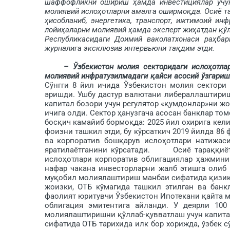
шаффофликни ошириш ҳамда инвестициялар учун
молиявий ислоҳотларни амалга оширмоқда. Осиё т
ҳисобланиб, энергетика, транспорт, ижтимоий ин
лойиҳаларни молиявий ҳамда эксперт жиҳатдан қў
Республикасидаги Доимий ваколатхонаси раҳба
журналига эксклюзив интервьюни тақдим этди.
– Ўзбекистон молия секторидаги ислоҳотлар
молиявий инфратузилмадаги қайси асосий ўзгариш
Сўнгги 8 йил ичида Ўзбекистон молия сектори 
эришди. Ушбу дастур валюта­ни либераллаштири
капитал бозори учун регулятор «қумдонлар»ни 
ичига олди. Сектор ҳанузгача асосан банклар то­
бос­қич камайиб бормоқда: 2025 йил охирига кел
фоизни ташкил этди, бу кўрсаткич 2019 йилда 86
ва корпоратив бошқарув ислоҳотлари натижаси
яратилаётганини кўрсатади. Осиё тараққиёт 
ислоҳотлари корпоратив облигациялар ҳажмини
нафар чакана инвесторларни жалб этишга олиб 
муқобил молия­лаштириш манбаи сифатида қизиқ
жоизки, ОТБ кўмагида ташкил этилган ва банк
фаолият юритувчи Ўзбекистон Ипотекани қайта 
облигация эмитентига айланди. У деярли 100
молиялаштиришни қўллаб-қувватлаш учун капит
сифатида ОТБ тарихида илк бор хорижда, ўзбек