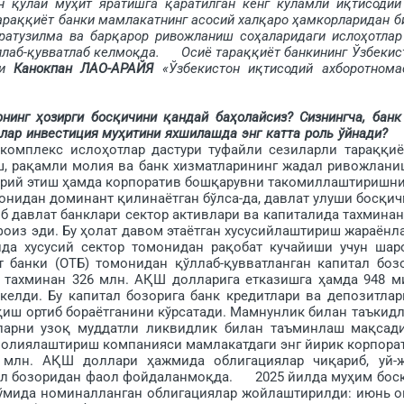
 қулай муҳит яратишга қаратилган кенг кўламли иқтисодий
араққиёт банки мамлакатнинг асосий халқаро ҳамкорларидан б
фратузилма ва барқарор ривожланиш соҳаларидаги ислоҳотлар
ллаб-қувватлаб келмоқда.
Осиё тараққиёт банкининг Ўзбекис
ри
Канокпан ЛАО-АРАЙЯ
«Ўзбекистон иқтисодий ахборотнома
нинг ҳозирги бос­қичини қандай баҳолайсиз? Сизнингча, банк
лар инвестиция муҳитини яхшилашда энг катта роль ўйнади?
комплекс ислоҳотлар дастури туфайли сезиларли тарақ­қиё
ш, рақамли молия ва банк хизматларининг жадал ривожлани
жорий этиш ҳамда корпоратив бошқарувни такомиллаштиришни
монидан доминант қилинаётган бўлса-да, давлат улуши босқич
иб давлат банклари сектор активлари ва капиталида тахминан
 фоиз эди. Бу ҳолат давом этаётган хусусийлаштириш жараёнл
да хусусий сектор томонидан рақобат кучайиши учун шар
банки (ОТБ) томонидан қўллаб-қувватланган капитал боз
 тахминан 326 млн. АҚШ долларига етказишга ҳам­да 948 м
келди. Бу капитал бозорига банк кредитлари ва депозитлар
иш ортиб бораётганини кўрсатади. Мамнунлик билан таъкид
­ларни узоқ муддатли ликвидлик билан таъминлаш мақсад
молиялаштириш компанияси мамлакатдаги энг йирик корпора
 млн. АҚШ доллари ҳаж­мида облигациялар чиқариб, уй-
ал бозоридан фаол фойдаланмоқда. 2025 йилда муҳим бос
 сўмида номиналланган облигациялар жойлаштирилди: июнь о