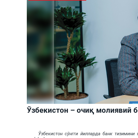
Ўзбекистон – очиқ молиявий б
Ўзбекистон сўнгги йилларда банк тизимини мо