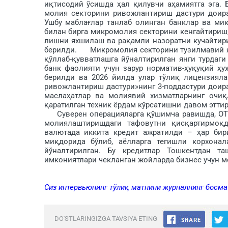
иқтисодий ўсишда ҳал қи­лувчи аҳамиятга эга.
молия секторини ривожлантириш дастури доир
Ушбу маблағлар танлаб олинган банклар ва м
билан бирга микромолия секторини кенгайтириш
лишни яхшилаш ва рақамли назоратни кучайтир
берилди. Микромолия секторини тузилмавий ян
қўллаб-қувватлашга йўналтирилган янги турдаг
банк фаолияти учун зарур нор­матив-ҳуқуқий ҳ
берилди ва 2026 йилда улар тўлиқ лицензиял
ривожлантириш дас­тури»нинг 3-поддастури дои
маслаҳатлар ва молиявий хизматларнинг очиқ
қаратилган техник ёрдам кўрсатишни давом эттир
Суверен операцияларга қўшимча равишда, ОТБ
молиялаштиришдаги тафовутни қисқартирмоқд
валютада иккита кредит ажратилди – ҳар бир
миқдорида бўлиб, аёлларга тегишли корхона
йўналтирилган. Бу кредитлар Тошкентдан та
имкониятлари чекланган жойларда бизнес учун м
Сиз интервьюнинг тўлиқ матнини журналнинг босм
DO'STLARINGIZGA TAVSIYA ETING