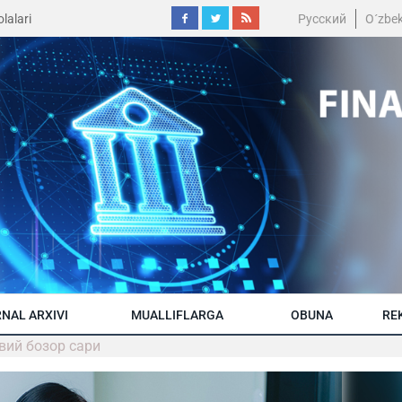
lalari
Русский
O´zbe
NAL ARXIVI
MUALLIFLARGA
OBUNA
RE
вий бозор сари