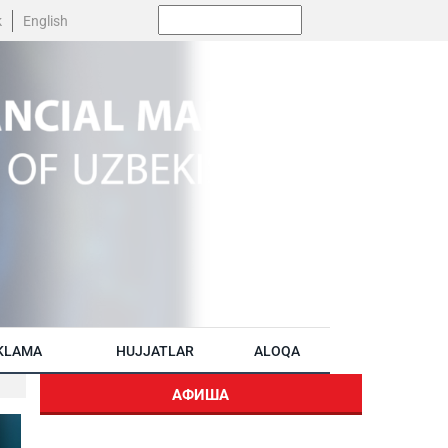
Поиск:
k
English
KLAMA
HUJJATLAR
ALOQA
АФИША