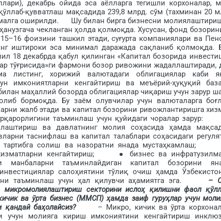
лари), декабрь ойида эса аёлларга тегишли корхоналар, м
қўллаб-қувватлаш мақ­садида 239,8 млрд. сўм (тахминан 20 м
малга оширилди. Шу билан бирга бизнесни молия­лаштири
ануз­гача чекланган ҳолда қолмоқда. Хусусан, фонд бозорин
 15–16 фоизини ташкил этади, суғурта компаниялари ва Пен
инг иштироки эса минимал даражада сақланиб қолмоқда. 
йил 18 декабрда қабул қилинган «Капитал бозорида инвести
ар тўғ­рисида»ги фармони бозор ривожини жадаллаштиради, 
а листинг, хорижий валютадаги облигациялар каби я
ун имкониятларни кенгайтириш ва меъ­ёрий-ҳуқуқий баз
илан маҳаллий ­бозорда облигациялар чиқариш учун зарур ша
олиб бор­моқда. Бу заём олувчилар учун валюталарга боғ
ларни жалб этади ва капитал бозорини ри­вожлантиришга хиз
рқарорлигини таъминлаш учун қуйидаги чоралар зарур
ллаштириш ва давлатнинг молия соҳасида ҳамда мақса
рни таснифлаш ва капитал талаблари соҳасидаги регуля
иал тартибга солиш ва назоратни янада мустаҳкамлаш
 хизматларни кенгайтириш; ● бизнес ва инфратузилм
и манбаларни таъминлайдиган капитал бозорини ян
ести­циялар салоҳиятини тўлиқ очиш ҳам­да Ўзбекисто
ишни таъминлаш учун ҳал қилувчи аҳа­миятга эга.
– 
а микромолиялаштириш секторини ислоҳ қилишни фаол қўлл
 кичик ва ўрта бизнес (ММCП) ҳамда заиф гуруҳлар учун моли
 қандай баҳолайсиз?
– Микро, кичик ва ўрта корхонал
ри учун молияга кириш имкониятини кенгайтириш инклю