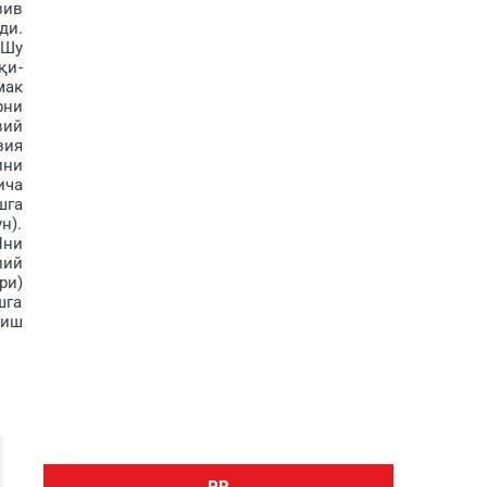
зив
ди.
 Шу
қи­
мак
рни
вий
зия
ини
ича
шга
н).
Пни
лий
ри)
шга
риш
PR