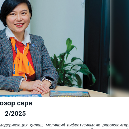
озор сари
2/2025
дернизация қилиш, молиявий инфратузилмани ривожлантир