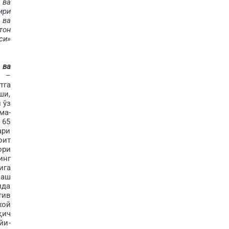
 ва
ири
 ва
тон
си»
 ва
–
тга
ши,
 ўз
ма-
 65
ари
оит
ори
инг
ига
лаш
ида
тив
жой
қич
йи­