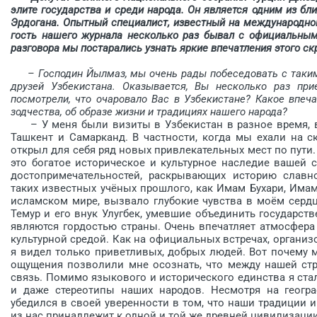
элите государства и среди народа. Он является одним из б
Эрдогана. Опытный специалист, известный на международном
гость нашего журнала несколько раз бывал с официальным 
разговора мы постарались узнать яркие впечатления этого ск
– Господин Йылмаз, мы очень рады побеседовать с таким
друзей Узбекистана. Оказывается, Вы несколько раз при
посмотрели, что очаровало Вас в Узбекистане? Какое впеч
зодчества, об образе жизни и традициях нашего народа?
– У меня были визиты в Узбекистан в разное время, в
Ташкент и Самарканд. В частности, когда мы ехали на с
открыл для себя ряд новых привлекательных мест по пути.
это богатое историческое и культурное наследие вашей 
достопримечательнос­тей, раскрывающих историю славн
таких известных учёных прошлого, как Имам Бухари, Има
исламском мире, вызвало глубокие чувства в моём сердц
Темур и его внук Улугбек, умевшие объединить государств
являются гордостью страны. Очень впечатляет атмосфера
культурной средой. Как на официальных встречах, организо
я видел только приветливых, добрых людей. Вот почему м
ощущения позволили мне осознать, что между нашей стр
связь. Помимо языкового и исторического единства я ста
и даже стереотипы наших народов. Несмотря на геогр
убедился в своей уверенности в том, что наши традиции и
из нас принадлежит к одной и той же древней цивилизации