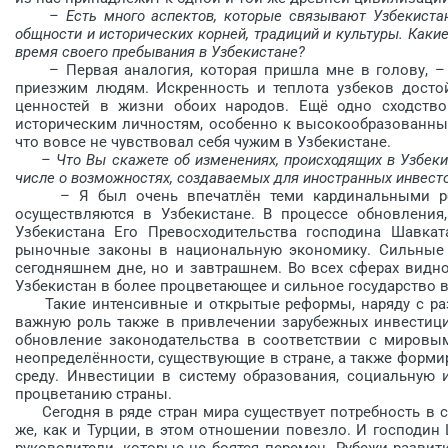
– Есть много аспектов, которые связывают Узбекиста
общности и исторических корней, традиций и культуры. Как
время своего пребывания в Узбекистане?
– Первая аналогия, которая приш­ла мне в голову, – 
приезжим людям. Иск­ренность и теплота узбеков дост
ценностей в жизни обоих народов. Ещё одно сходство
историчес­ким личнос­тям, особенно к высокообразованны
что вовсе не чувствовал себя чужим в Узбекистане.
– Что Вы скажете об изменениях, происходящих в Узбеки
числе о возможностях, создаваемых для иностранных инвест
– Я был очень впечатлён теми кардинальными реф
осуществляются в Узбекистане. В процессе обновления,
Узбекистана Его Превос­ходительства господина Шавкат
рыночные законы в национальную экономику. Сильные р
сегодняшнем дне, но и завтрашнем. Во всех сферах видно
Узбекистан в более процветающее и сильное государство в 
Такие интенсивные и открытые реформы, наряду с разв
важную роль также в прив­лечении зарубежных инвестици
обновление законодательства в соответствии с мировы
неопределённости, существующие в стране, а также форм
среду. Инвестиции в систему образования, социальную и
процветанию страны.
Сегодня в ряде стран мира су­ществует потребность в си
же, как и Турции, в этом отношении повезло. И господин 
руководители, которые не боятся перемен. Рубежи разви