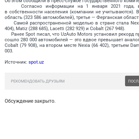
Об этом сообщили в пресс-службе Государственного комите
Согласно информации на 1 января 2021 года, все
в собственности населения (компании не учитываются). 
область (323 586 автомобилей), третье — Ферганская область
Самой распространенной моделью в стране стала Nexia
404), Matiz (288 685), Lacetti (282 929) и Cobalt (267 948).
Ранее Spot писал, что UzAuto Motors установил рекорд пр
сошло 280 000 автомобилей — это вдвое превышает аналог
Cobalt (79 908), на втором месте Nexia (66 402), третьем Da
003.
Источник:
spot.uz
РЕКОМЕНДОВАТЬ ДРУЗЬЯМ
ПОСЛ
Обсуждение закрыто.