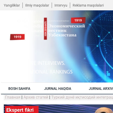
Yangiliklar
Ilmiy maqolalar
Intervyu
Reklama maqolalari
BOSH SAHIFA
JURNAL HAQIDA
JURNAL ARXIV
Главная
|
Архив статей
|
Туркий дунё иқтисодий интегра
Ekspert fikri