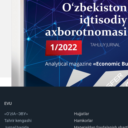
EVU
«O‘zIA–ЭВУ»
Hujjatlar
Tahrir kengashi
Hamkorlar
Jurnal haqida
Materialdan foydalanish shartl