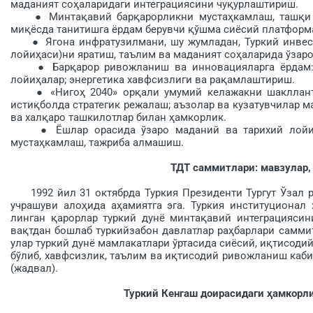
маданият соҳаларидаги интеграциясини чуқурлаш­тириш.
● Минтақавий барқарорликни мустаҳкамлаш, ташқи си
миқёсда танитишга ёрдам берувчи қўшма сиёсий платфор
● Ягона инфратузилмани, шу жумладан, Туркий инвестиц
лойиҳаси)ни яратиш, таълим ва маданият соҳаларида ўзаро
● Барқарор ривожланиш ва инновацияларга ёрдам: «я
лойиҳалар; энергетика хавфсизлиги ва рақамлаштириш.
● «Нигоҳ 2040» орқали умумий келажакни шакллантири
истиқболда стратегик режалаш; аъзолар ва кузатувчилар
ва халқаро ташкилотлар билан ҳамкорлик.
● Ёшлар орасида ўзаро маданий ва тарихий лойиҳа
мустаҳкамлаш, тажриба алмашиш.
ТДТ саммитлари: мавзулар,
1992 йил 31 октябрда Туркия Президенти Тургут Ўзал ра
учрашуви алоҳида аҳамиятга эга. Туркия институционал 
линган қарорлар туркий дунё минтақавий интеграциясин
вақтдан бошлаб туркийзабон давлатлар раҳбарлари саммит
улар туркий дунё мамлакатлари ўртасида сиёсий, иқтисод
бўлиб, хавфсизлик, таълим ва иқтисодий ривожланиш каби
(жадвал).
Туркий Кенгаш доирасидаги ҳамкорл