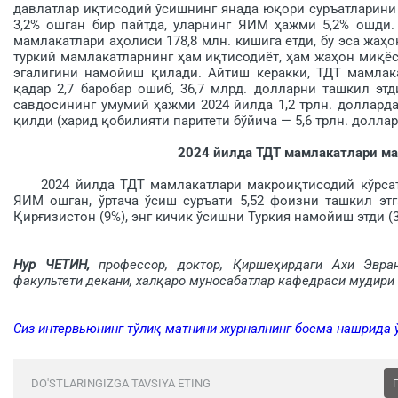
давлатлар иқтисодий ўсишнинг янада юқори суръатларини
3,2% ошган бир пайтда, уларнинг ЯИМ ҳажми 5,2% ошди.
мамлакатлари аҳолиси 178,8 млн. кишига етди, бу эса жаҳ
туркий мамлакатларнинг ҳам иқтисодиёт, ҳам жаҳон миқё
эгалигини намойиш қилади. Айтиш керакки, ТДТ мамлака
қадар 2,7 баробар ошиб, 36,7 млрд. долларни ташкил эт
савдосининг умумий ҳажми 2024 йилда 1,2 трлн. доллард
қилди (харид қо­билияти паритети бўйича — 5,6 трлн. доллар
2024 йилда ТДТ мамлакатлари ма
2024 йилда ТДТ мамлакатлари макроиқтисодий кўрсатки
ЯИМ ошган, ўртача ўсиш суръати 5,52 фоизни ташкил этг
Қирғизистон (9%), энг кичик ўсишни Туркия намойиш этди (3
Нур ЧЕТИН,
профессор, доктор, Қиршеҳирдаги Ахи Эвран
факультети декани, халқаро муносабатлар кафедраси мудири
Сиз интервьюнинг тўлиқ матнини журналнинг босма нашрида 
DO'STLARINGIZGA TAVSIYA ETING