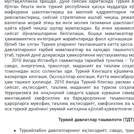
мустақилликка эришди. Дунё сиёсий харитасида Туркия 
бўлган бешта янги туркий республика қисқа муддатда к
мафкурани шакллантириш ва миллий қадриятларни т
ривожлантириш, сиёсий стратегияни ишлаб чиқиш, режал
валютани жорий этиш ва янги молия тизимини шакллант
қайта кўриб чиқиш шулар жумласидан. Бу ички муаммол
сиёсат йўналишларини белгилаши, бошқа мамлакатла
ҳамжамиятига интеграция жараёнларида фаол қатнашиши з
бўлиб тан олган Туркия уларнинг тикланишига катта ҳисса
давлатларнинг ғарбий мамлакатлар ва халқаро ташкилот
ўтаб, туркий дунё доирасида ҳамкорликни мустаҳкамлаш м
2010 йилда Истанбул саммитида таркибий тузилма – Турк
савдо, энергетика, транспорт, маданият ва таълим соҳ
томонидан асос солинган эди. Туркий Кенгашга қўшимча
вазирлари кенгаши, Оқсоқоллар кенгаши, Катта мансабдо
ҳам ташкил қилинди. 2010 йилда Туркий Кенгаш расман 
сиёсат, иқтисодиёт, таълим, маданият ва туризм соҳа
терроризмга ва ноқонуний савдога қарши курашни сама
минтақавий хавфсизлик ва барқарорликни таъминлашд
қарорларга мувофиқ таълим, иқтисодиёт, хавфсизлик ва 
эса туркий дунёнинг умумий нигоҳини қўллаб-қувватловчи
Туркий давлатлар ташкилоти (ТДТ)
● Туркийзабон давлатларнинг иқтисодиёт, савдо, трансп