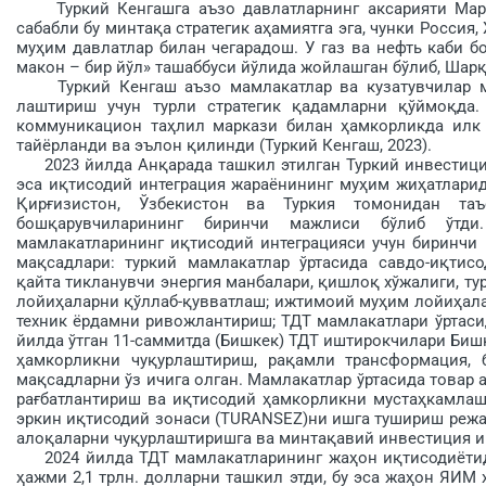
Туркий Кенгашга аъзо давлатларнинг аксарияти Марка
сабабли бу минтақа стратегик аҳамиятга эга, чунки Россия
муҳим давлатлар билан чегарадош. У газ ва нефть каби бо
макон – бир йўл» ташаббуси йўлида жойлашган бўлиб, Шарқ
Туркий Кенгаш аъзо мамлакатлар ва кузатувчилар мам
лаштириш учун турли стратегик қадамларни қўймоқда.
коммуникацион таҳ­лил маркази билан ҳамкорликда илк 
тайёрланди ва эълон қилинди (Туркий Кенгаш, 2023).
2023 йилда Анқарада ташкил этилган Туркий инвес­тиц
эса иқтисодий интеграция жараёнининг муҳим жиҳатларид
Қирғизистон, Ўзбекистон ва Туркия томонидан та
бошқарувчиларининг биринчи мажлиси бўлиб ўтди
мамлакатларининг иқтисодий интеграцияси учун биринчи
мақсад­лари: туркий мамлакатлар ўртасида савдо-иқтис
қайта тикланувчи энергия манбалари, қишлоқ хўжалиги, ту
лойиҳаларни қўллаб-қувватлаш; ижтимоий муҳим лойи­ҳал
техник ёрдамни ривожлантириш; ТДТ мамлакатлари ўртаси
йилда ўтган 11-саммитда (Бишкек) ТДТ иштирокчилари Биш
ҳамкорликни чуқурлаштириш, рақамли трансформация, 
мақсадларни ўз ичига олган. Мамлакатлар ўртасида товар
рағбатлантириш ва иқтисодий ҳамкор­ликни мустаҳкамла
эркин иқтисодий зонаси (TURANSEZ)ни ишга тушириш режал
алоқаларни чуқурлаштиришга ва минтақавий инвестиция и
2024 йилда ТДТ мамлакатларининг жаҳон иқтисодиё­тид
ҳажми 2,1 трлн. долларни ташкил этди, бу эса жаҳон ЯИМ 