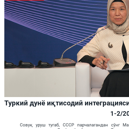
Туркий дунё иқтисодий интеграцияс
1-2/2
Совуқ уруш тугаб, СССР парчалагандан сўнг Марк