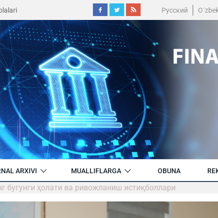
lalari
Русский
O´zbe
NAL ARXIVI
MUALLIFLARGA
OBUNA
RE
г бугунги ҳолати ва ривожланиш истиқболлари