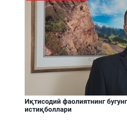
Иқтисодий фаолиятнинг бугун
истиқболлари