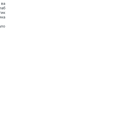
 ва
лаб
гик
ика
ало
ига
лар
­ма
рот
 ва
и:
али
.
рни