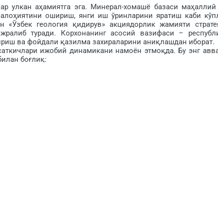
 улкан аҳамиятга эга. Минерал-хомашё базаси маҳаллий
салоҳия­тини ошириш, янги иш ўринларини яратиш каби кўп
н «Ўзбек геология қидирув» акциядорлик жамияти страте
ажралиб туради. Корхонанинг асосий вазифаси – республ
ириш ва фойдали қазилма захираларини аниқлашдан иборат.
ткичлари ижобий динамикани намоён этмоқда. Бу энг авв
илан боғлиқ:
тон ҳудудидаги стратегик геология-қидирув лойиҳала­р
ниялар учун хомашё ва ресурсларни излаш бўйича хизмат
паниялари билан ҳам­корликда амалга оширилаётган қўш
 Компания янги ускуналар, геофизик қурилмалар ва ахбо
рга, геологик маълумотларнинг электрон базаси яратилди
и анча кенг бўлиб, қуйидагилар устувор аҳамият касб этад
рақамли форматга ўтказиш ва онлайн платформалар орқ
ниялари билан қўш­ма лойиҳаларни амалга ошириш.
ссасалари билан ҳамкорликда янги мутахассислар тайёрлаш
ошқа стратегик металларни аниқлашга қаратилган лойиҳа­ла