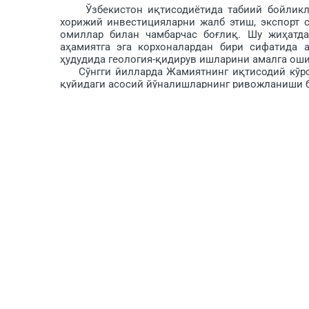
Ўзбекистон иқтисодиётида табиий бойликлар
хорижий инвестицияларни жалб этиш, экспорт 
омиллар билан чамбарчас боғлиқ. Шу жиҳатда
аҳамиятга эга корхоналардан бири сифатида 
ҳудудида гео­логия-қидирув ишларини амалга ош
Сўнгги йилларда Жамиятнинг иқтисодий кўрса
қуйидаги асосий йўналишларнинг ривожланиши б
● Давлат буюртмалари. Улар асосан Ўзбекис
йўналтирилган.
● Хусусий сектор буюртмалари. Хусусий компа
кўрсатилмоқда.
● Халқаро лойиҳалар. Хорижий геология ком
лойиҳалар.
Молиявий имкониятлардан келиб чиққан ҳолда
технологияларини жорий этмоқда. Шу билан би
рақамлаштириш жараёни бошланди.
«Ўзбек геология қидирув» АЖнинг истиқболлари
Жамиятнинг келгусидаги ривожланиш йўналишлар
● Рақамлаштириш. Геологик маъ­лумотларни 
маълумотлар алмашинувини йўлга қўйиш.
● Халқаро ҳамкорлик. Хорижий геология компа
● Таълим ва кадрлар сиёсати. Олий таълим муа
● Металл тадқиқотлари. Олтин, мис, уран ва б