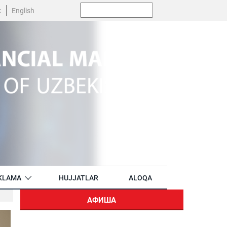
Поиск:
k
English
KLAMA
HUJJATLAR
ALOQA
АФИША