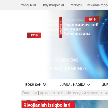
Yangiliklar
Ilmiy maqolalar
Intervyu
Reklama maqo
BOSH SAHIFA
JURNAL HAQIDA
JUR
Главная
|
Архив статей
|
Иқтисодий фаолиятнин
Rivojlanish istiqbollari