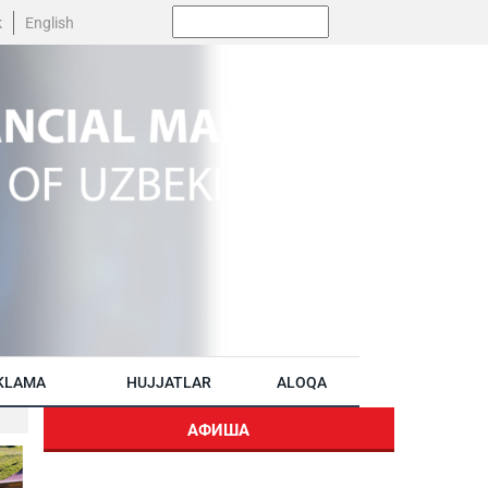
Поиск:
k
English
KLAMA
HUJJATLAR
ALOQA
АФИША