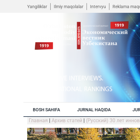
Yangiliklar
Ilmiy maqolalar
Intervyu
Reklama maqo
BOSH SAHIFA
JURNAL HAQIDA
JUR
Главная
|
Архив статей
|
(Русский) 30 лет инно