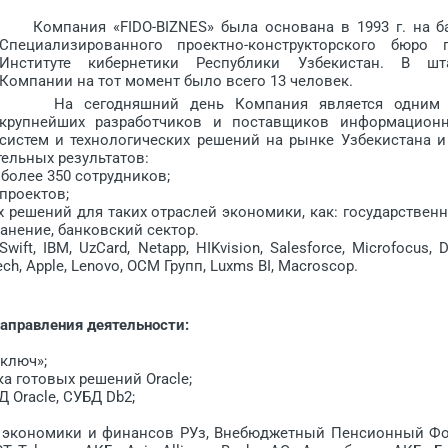
Компания «FIDO-BIZNES» была основана в 1993 г. на б
Специализированного проектно-конструкторского бюро 
Институте кибернетики Республики Узбекистан. В шт
Компании на тот момент было всего 13 человек.
На сегодняшний день Компания является одним
крупнейших разработчиков и поставщиков информацион
систем и технологических решений на рынке Узбекистана и
тельных результатов:
олее 350 сотрудников;
роектов;
 решений для таких отраслей экономики, как: государствен
анение, банковский сектор.
 IBM, UzCard, Netapp, HIKvision, Salesforce, Microfocus, De
otech, Apple, Lenovo, ОСМ Групп, Luxms BI, Macroscop.
аправления деятельности:
ключ»;
 готовых решений Oracle;
Oracle, СУБД Db2;
экономики и финансов РУз, Внебюджетный Пенсионный Ф