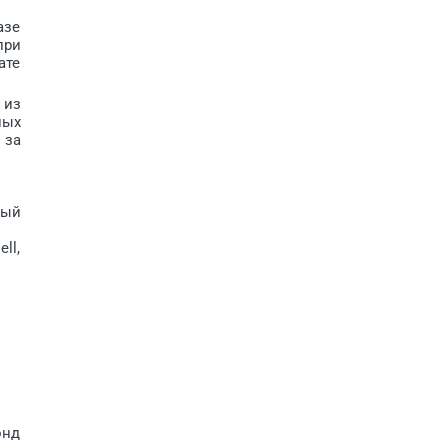
азе
при
ате
 из
ных
 за
ный
ll,
онд