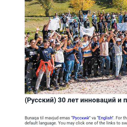
(Русский) 30 лет инноваций и
Bunaqa til mavjud emas “
Русский
” va “
English
”. For t
default language. You may click one of the links to sw