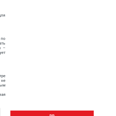
для
 по
ать
ы –
ует
тре
 не
мым
вая
PR