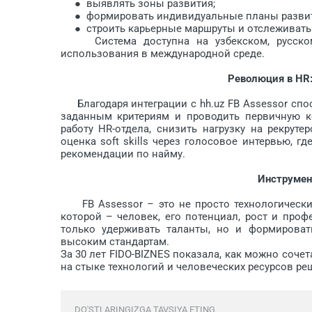
● выявлять зоны развития;
● формировать индивидуальные планы развит
● строить карьерные маршруты и отслеживать 
Система доступна на узбекском, русском и
использования в международной среде.
Революция в HR:
Благодаря интеграции с hh.uz FB Assessor спо
заданным критериям и проводить первичную к
работу HR-отдела, снизить нагрузку на рекрут
оценка soft skills через голосовое интервью, 
рекомендации по найму.
Инструмен
FB Assessor – это не просто технологический
которой – человек, его потенциал, рост и проф
только удерживать таланты, но и формироват
высоким стандартам.
За 30 лет FIDO-BIZNES показала, как можно соче
на стыке технологий и человеческих ресурсов ре
DO'STLARINGIZGA TAVSIYA ETING