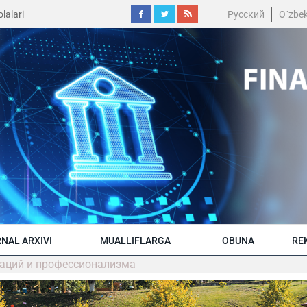
lalari
Русский
O´zbe
NAL ARXIVI
MUALLIFLARGA
OBUNA
RE
ваций и профессионализма