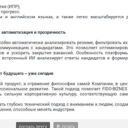
ия (ИПР);
прогресс.
 английском языках, а также легко масштабируется 
 автоматизация и прозрачность
собен автоматически анализировать резюме, фильтровать их
оммуникацию с кандидатами. Это позволяет оптимизиров
еров и ускорить закрытие вакансий. Особенность платформ
где встроенный ИИ анализирует ответы кандидатов и формир
т будущего – уже сегодня
 продукт, а отражение философии самой Компании, в цен
ессиональное развитие. Такой подход помогает FIDO-BIZNES
ь сильную корпоративную культуру, соответствующую са
тать глубоко технический подход с вниманием к людям, созда
шения, способные менять индустрии.
ПЕЧАТЬ
ПОСЛАТЬ ДРУГУ