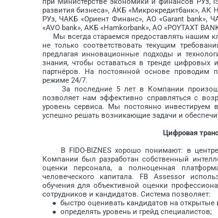
при Министерстве экономики и финансов РУз, IST
развития бизнеса», АКБ «Микрокредитбанк», АК
РУз, ЧАКБ «Ориент Финанс», АО «Garant bank», ЧА
«AVO bank», АКБ «Hamkorbank», АО «POYTAXT BANK»
Мы всегда стараемся предоставлять нашим кл
не только соответствовать текущим требовани
предлагая инновационные подходы и технолог
знания, чтобы оставаться в тренде цифровых 
партнёров. На постоянной основе проводим п
режиме 24/7.
За последние 5 лет в Компании произошёл 
позволяет нам эффективно справляться с воз
уровень сервиса. Мы постоянно инвестируем в
успешно решать возникающие задачи и обеспечив
Цифровая тран
В FIDO-BIZNES хорошо понимают: в центре 
Компании был разработан собственный интелле
оценки персонала, а полноценная платформ
человеческого капитала. FB Assessor испол
обучения для объективной оценки профессиональ
сотрудников и кандидатов. Система позволяет:
● быстро оценивать кандидатов на открытые 
● определять уровень и грейд специалистов;