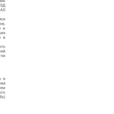
анк
ВЭД
 АО
мся
ов,
и и
ших
й в
что
кий
гли
у в
ема
ием
ого
ls)