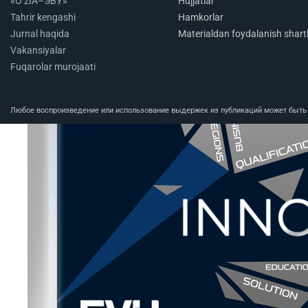
«O‘zIA–ЭВУ»
Hujjatlar
Tahrir kengashi
Hamkorlar
Jurnal haqida
Materialdan foydalanish shartl
Vakansiyalar
Fuqarolar murojaati
Любое воспроизведение или использование выдержек из публикаций может быть п