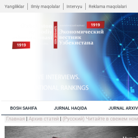
Yangiliklar
Ilmiy maqolalar
Intervyu
Reklama maqolalari
BOSH SAHIFA
JURNAL HAQIDA
JURNAL ARXIV
Главная
|
Архив статей
|
(Русский) Читайте в свежем но