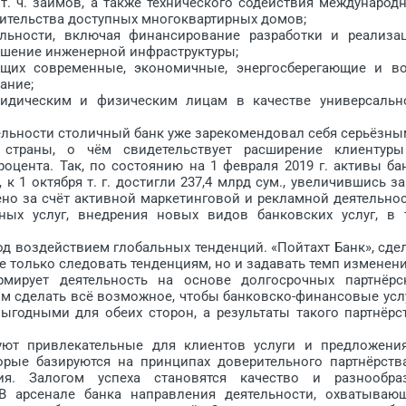
ч. займов, а также технического содействия международ
ительства доступных многоквартирных домов;
ости, включая финансирование разработки и реализа
чшение инженерной инфраструктуры;
 современные, экономичные, энергосберегающие и во
ание;
ическим и физическим лицам в качестве универсальн
льности столичный банк уже зарекомендовал себя серьёзны
страны, о чём свидетельствует расширение клиентур
роцента. Так, по состоянию на 1 февраля 2019 г. активы ба
 к 1 октября т. г. достигли 237,4 млрд сум., увеличившись за
ено за счёт активной маркетинговой и рекламной деятельнос
ных услуг, внедрения новых видов банковских услуг, в т
 воздействием глобальных тенденций. «Пойтахт Банк», сде
е только следовать тенденциям, но и задавать темп изменен
рмирует деятельность на основе долгосрочных партнёрс
ом сделать всё возможное, чтобы банковско-финансовые усл
одными для обеих сторон, а результаты такого партнёрс
 привлекательные для клиентов услуги и предложени
рые базируются на принципах доверительного партнёрств
ия. Залогом успеха становятся качество и разнообра
 В арсенале банка направления деятельности, охватываю