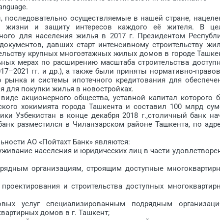
language.
оследовательно осуществляемые в нашей стране, нацеле
ой жизни и защиту интересов каждого её жителя. В це
пного для населения жилья в 2017 г. Президентом Республ
окументов, давших старт интенсивному строительству жи
тельству крупных многоэтажных жилых домов в городе Ташке
льных мерах по расширению масштаба строительства доступ
17–2021 гг. и др.), а также были приняты нормативно-право
 рынка и сис­темы ипотечного кредитования для обеспече
 для покупки жилья в новостройках.
иде акционерного общества, уставной капитал которого 
ского хокимията города Ташкента и составил 100 млрд сум
ки Узбекистан в конце декабря 2018 г.,столичный банк на
банк разместился в Чиланзарском районе Ташкента, по адре
ости АО «Пойтахт Банк» являются:
живание населения и юридических лиц в части удовлетворе
ядным организациям, строящим доступные многоквартир
оектирования и строительства доступных многоквартир
услуг специализированным подрядным организаци
артирных домов в г. Ташкент;