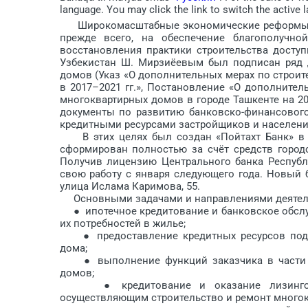
language. You may click the link to switch the active 
Широкомасштабные экономические реформы, п
прежде всего, на обеспечение благополучн
восстановления прак­тики строительства досту
Узбекистан Ш. Мирзиёевым был подписан ряд д
домов (Указ «О дополнительных мерах по строи
в 2017–2021 гг.», Постановление «О дополните
многоквартирных домов в городе Ташкенте на 20
документы по развитию банковско-финансового
кредитными ресурсами застройщиков и населения
В этих целях был создан «Пойтахт Банк» в в
сформирован полностью за счёт средств город
Получив лицензию Центрального банка Республи
свою работу с января следующего года. Новый 
улица Ислама Каримова, 55.
Основными задачами и направлениями деятельн
● ипотечное кредитование и банковское обслу
их потребностей в жилье;
● предоставление кредитных ресурсов подр
дома;
● выполнение функций заказчика в части пр
домов;
● кредитование и оказание лизинговых 
осуществляющим строительство и ремонт многокв