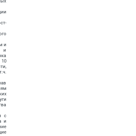
ных
ции
ст­
ого
м и
ы и
нка
 10
ти,
.ч.
лав
иям
ких
уги
тва
я с
а и
зие
щие