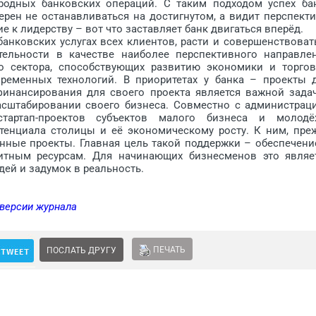
родных банковских операций. С таким подходом успех ба
мерен не останавливаться на достигнутом, а видит перспект
 к лидерству – вот что заставляет банк двигаться вперёд.
нковских услугах всех клиентов, расти и совершенствоват
тельности в качестве наиболее перспективного направле
о сектора, способствующих развитию экономики и торгов
ременных технологий. В приоритетах у банка – проекты 
финансирования для своего проекта является важной зада
сштабировании своего бизнеса. Совмест­но с администрац
тартап-проектов субъектов малого бизнеса и молодё
енциала столицы и её экономическому росту. К ним, пре
онные проекты. Главная цель такой под­держки – обеспечени
итным ресурсам. Для начинающих бизнесменов это являе
й и задумок в реальность.
 версии журнала
ПЕЧАТЬ
ПОСЛАТЬ ДРУГУ