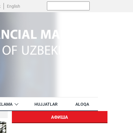
Поиск:
k
English
KLAMA
HUJJATLAR
ALOQA
АФИША