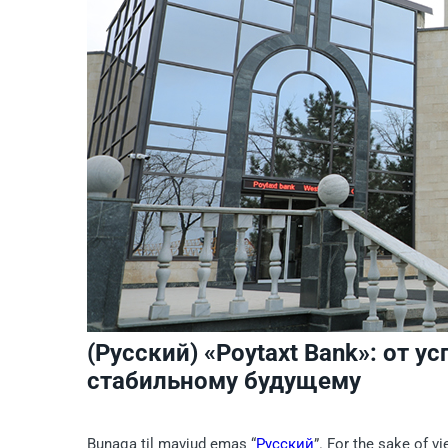
(Русский) «Poytaxt Bank»: от у
стабильному будущему
Bunaqa til mavjud emas “
Русский
”. For the sake of v