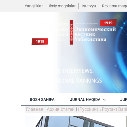
Yangiliklar
Ilmiy maqolalar
Intervyu
Reklama maqo
BOSH SAHIFA
JURNAL HAQIDA
JUR
Главная
|
Архив статей
|
(Русский) «Poytaxt Ba