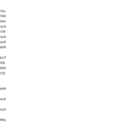
ны,
лях
ики
лых
нте
ных
вые
ния
был
ов.
чал
су:
ния
ные
ных
ям,