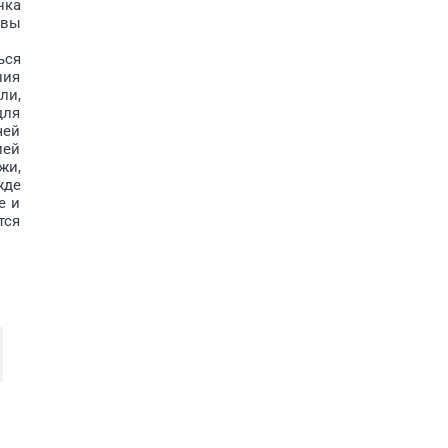
нка
ивы
ься
ния
ли,
для
чей
ией
жи,
жде
е и
тся
PR