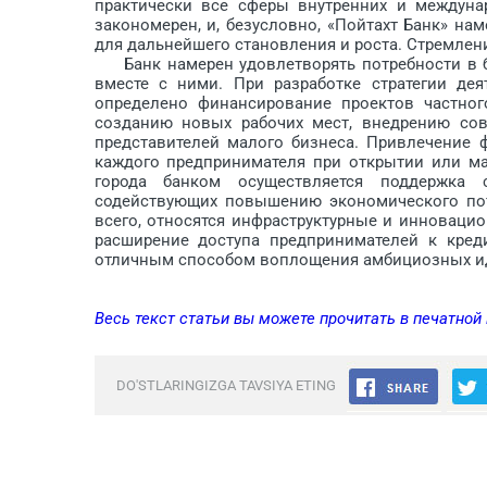
практически все сферы внутренних и междуна
закономерен, и, безусловно, «Пойтахт Банк» на
для дальнейшего становления и роста. Стремление
Банк намерен удовлетворять потребности в ба
вместе с ними. При разработке стратегии дея
определено финансирование проектов частног
созданию новых рабочих мест, внедрению сов
представителей малого бизнеса. Привлечение 
каждого предпринимателя при открытии или ма
города банком осуществляется поддержка с
содействующих повышению экономического пот
всего, относятся инф­раструктурные и инноваци
расширение доступа предпринимателей к кред
отличным способом воплощения амбициозных иде
Весь текст статьи вы можете прочитать в печатной
DO'STLARINGIZGA TAVSIYA ETING
Fikr bildirish yopilgan.