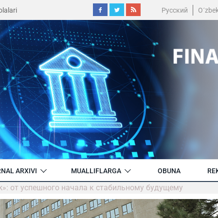
lalari
Русский
O´zbe
NAL ARXIVI
MUALLIFLARGA
OBUNA
RE
nk»: от успешного начала к стабильному будущему