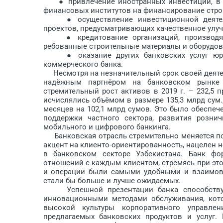
● привлечение иностранных инвестиций, в т. 
финансовых институтов на финансирование стро
● осуществление инвестиционной деятельн
проектов, предусматривающих качественное улу
● кредитование организаций, производящих
ребованные строительные материалы и оборудов
● оказание других банковских услуг юрид
коммерческого банка.
Несмотря на незначительный срок своей деяте
надёжным партнёром на банковском рынке 
стремительный рост активов в 2019 г. – 232,5 п
исчис­лялись объёмом в размере 135,3 млрд сум.,
месяцев на 102,1 млрд сумов. Это было обеспеч
поддержки частного сектора, развития рознич
мобильного и цифрового банкинга.
Банковская отрасль стремительно меняется под
акцент на клиенто-ориентированность, нацелен н
в банковском секторе Узбекистана. Банк фо
отношений с каж­дым клиентом, стремясь при эт
и операции были самыми удобными и взаимовыг
стали бы больше и лучше ожидаемых.
Успешной презентации банка способствуют
инновационными методами обслуживания, кото
высокой культуры корпоративного управлен
предлагаемых банковских продуктов и услуг.