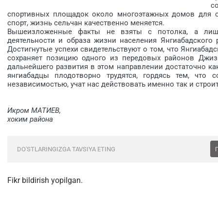
с
спортивных пло­щадок около многоэтажных домов для о
спорт, жизнь сельчан качественно меня­ется.
Вышеизложенные факты не взяты с потолка, а лиш
деятельности и образа жизни населения Янгиабадского р
Достигнутые успехи свидетельствуют о том, что Янгиабадс
сохраняет позицию одного из передовых районов Джиза
дальнейшего развития в этом направлении достаточно как
янгиабадцы плодо­творно трудятся, гордясь тем, что 
независимостью, учат нас действовать именно так и строи
Икром МАТИЕВ,
хоким района
DO'STLARINGIZGA TAVSIYA ETING
Fikr bildirish yopilgan.