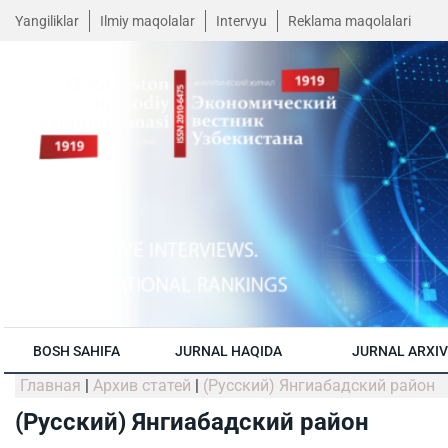
Yangiliklar
Ilmiy maqolalar
Intervyu
Reklama maqolalari
BOSH SAHIFA
JURNAL HAQIDA
JURNAL ARXIV
Главная
|
Архив статей
|
(Русский) Янгиабадский район
(Русский) Янгиабадский район