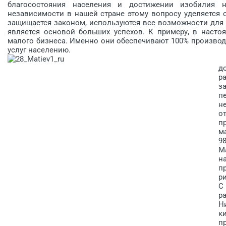
благосостояния населения и достижении изобилия 
независимости в нашей стране этому вопросу уделяется 
защищается законом, используются все возможности для 
является основой больших успехов. К примеру, в насто
малого бизнеса. Именно они обеспечивают 100% произво
услуг населению.
Н
д
р
з
п
н
о
п
м
9
М
н
п
р
С
р
Н
к
п