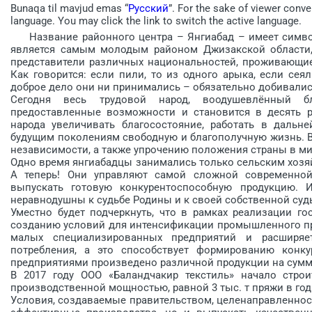
Bunaqa til mavjud emas “
Русский
”. For the sake of viewer conve
language. You may click the link to switch the active language.
Название районного центра – Янгиабад – имеет символи
является самым молодым районом Джизакской области, 
представители различных национальностей, проживающие
Как говорится: если пили, то из одного арыка, если сеял
доброе дело они ни принимались – обязательно добивалис
Сегодня весь трудовой народ, воодушевлённый бл
предоставленные возможности и становится в десять ра
народа увеличивать благосостояние, работать в дальн
будущим поколениям свободную и благополучную жизнь. В 
независимости, а также упрочению положения страны в м
Одно время янгиабадцы занимались только сельским хозяй
А теперь! Они управляют самой сложной современной
выпускать готовую конкурентоспособную продукцию. 
неравнодушны к судьбе Родины и к своей собственной суд
Уместно будет подчеркнуть, что в рамках реализации г
созданию условий для интенсификации промышленного про
малых специализированных предприятий и расширяе
потребления, а это способствует формированию конк
предприятиями произведено различной продукции на сумму
В 2017 году ООО «Баландчакир текстиль» начало строи
производственной мощностью, равной 3 тыс. т пряжи в год
Условия, создаваемые правительством, целенаправленнос