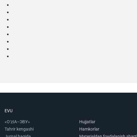
EVU
«O‘zIA–ЭВУ»
Hujjatlar
Tahrir kengashi
Hamkorlar
Jurnal haqida
Materialdan foydalanish shartl