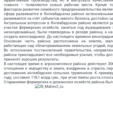
эффективные производства, но и выпускать качественн
главное – появляются новые рабочие места. Кроме т
фактором развития семейного предпринимательства являет
сфера развивается в Янгиабадском районе интенсивными
развивается за счёт субъектов малого бизнеса, достойно 
Актуальным вопросом в Янгиабадском районе является ра
участки фермерских хозяйств, занятые под выращивание 
низкоурожайные, были переведены в резерв района, а на
создать виноградники. До настоящего времени виноградни
Основная часть района расположена на землях, мало
работающие над облагораживанием земельных угодий, хоро
Во исполнение постановлений правительства, направлен
района прикладывают все необходимые усилия, чтобы дости
принесёт хорошие результаты.
В настоящее время в агрокомп­лексе района действуют 30
отношение к имуществу и земле, внедрение в отрасль пе
достижения янгиабадских сельских тружеников. К приме
году, составил 118,1 млрд сум., при этом темпы роста отно
Стараниями фермерских и дехканских хозяйств района бы