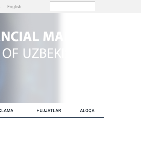
Поиск:
k
English
KLAMA
HUJJATLAR
ALOQA