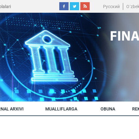
lalari
Русский
O´zbe
NAL ARXIVI
MUALLIFLARGA
OBUNA
RE