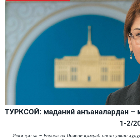
ТУРКСОЙ: маданий анъаналардан – 
1-2/2
Икки қитъа – Европа ва Осиёни қамраб олган улкан ҳуду