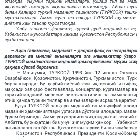
этмоқда. Умумий тарихий илдизларга, ўхшаш тил ва мад
иқтисодий томондан яқинлашишга интилмоқда. Айнан шуни
билан Халқаро туркий маданият ташкилоти (ТУРКСОЙ) ташки
мустаҳкамлаш. Аммо жуда тез вақтда ТУРКСОЙ аҳамияти ор
диётига ҳам таъсир кўрсатмоқда.
Ушбу ташкилот фаолияти, туркий дунё маданий ва иқтис
Ўзбекистон муносабатлари ҳақида Қозоғис­тон Республикаси
суҳбатлашдек.
– Аида Галимовна, маданият – деярли фарқ ва чегараларс
даражаси ва миллий анъаналарга эга мамлакатлар ўзаро 
ТУРКСОЙ мамлакатлари маданий ҳамкорлигининг муҳим жиҳа
ҳақида сўзлаб берсангиз.
– Маълумки, ТУРКСОЙ 1993 йил 12 июлда Олмаотада 
Озарбайжон, Қозоғистон, Қирғизистон, Туркманистон, Тур
бирлаштиради. Бу ҳарбий-сиёсий ёки иқтисодий итти­фо
мақсади халқаро фестиваллар, концертлар, кўргазмалар 
тарихий-маданий меросни ривожлантириш ва оммалаштир
этиш ҳамда туркий тиллар ва анъаналарни асраш­га қарат
Бугун ТУРКСОЙ халқаро маданий ва маърифий ало­қала
маданий ҳамжамиятлари ўртасида дўстона алоқалар, мада
ёрдам бермоқда. Аммо устуворлиги жиҳатидан энг асосий 
Албатта, бу жиҳатдан биз учун энг муҳим ҳамкор – Ўзбекис
анъаналарга эга бўлган, Қозоғистон тарихи билан чамбарча
Қозоғистон Республикаси Президенти Қосим-Жомарт Т