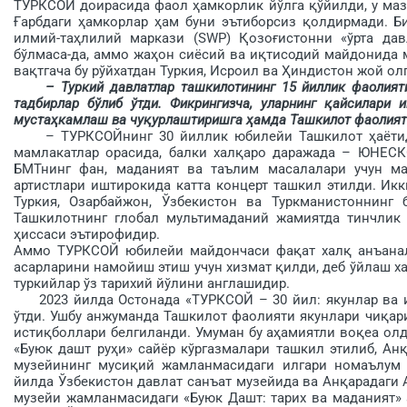
ТУРКСОЙ доирасида фаол ҳамкорлик йўлга қўйилди, у маз
Ғарбдаги ҳамкорлар ҳам буни эътиборсиз қолдир­мади. Б
илмий-таҳлилий маркази (SWP) Қозоғистонни «ўрта дав
бўлмаса-да, аммо жаҳон сиёсий ва иқтисодий майдонида м
вақтгача бу рўйхатдан Туркия, Исроил ва Ҳиндистон жой ол
– Туркий давлатлар ташкилотининг 15 йиллик фаолият
тадбирлар бўлиб ўтди. Фикрингизча, уларнинг қайсилари
мустаҳкамлаш ва чуқурлаштиришга ҳамда Ташкилот фаолияти
– ТУРКСОЙнинг 30 йиллик юбилейи Ташкилот ҳаё­тида 
мамлакатлар орасида, балки халқаро даражада – ЮНЕСК
БМТнинг фан, маданият ва таълим масалалари учун ма
артистлари иштирокида катта концерт ташкил этилди. Икк
Туркия, Озарбайжон, Ўзбекистон ва Турк­манистоннинг
Ташкилотнинг глобал мультимаданий жамиятда тинчлик 
ҳиссаси эътирофидир.
Аммо ТУРКСОЙ юбилейи майдончаси фақат халқ анъанала
асарларини намойиш этиш учун хизмат қилди, деб ўйлаш х
туркийлар ўз тарихий йўлини англашидир.
2023 йилда Остонада «ТУРКСОЙ – 30 йил: якунлар ва ис
ўтди. Ушбу анжуманда Ташкилот фаолияти якунлари чиқар
истиқболлари белгиланди. Умуман бу аҳа­миятли воқеа о
«Буюк дашт руҳи» сайёр кўргазмалари ташкил этилиб, Ан
музейининг мусиқий жамланмасидаги илгари номаълум 
йилда Ўзбекистон давлат санъат музейида ва Анқарадаги
музейи жамланмасидаги «Буюк Дашт: тарих ва маданият» 