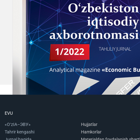
EVU
«O‘zIA–ЭВУ»
Hujjatlar
Tahrir kengashi
Hamkorlar
Jurnal haqida
Materialdan foydalanish shartl