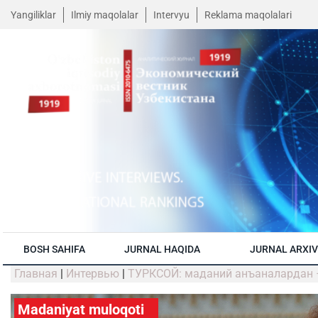
Yangiliklar
Ilmiy maqolalar
Intervyu
Reklama maqolalari
BOSH SAHIFA
JURNAL HAQIDA
JURNAL ARXIV
Главная
|
Интервью
|
ТУРКСОЙ: маданий анъаналардан 
Madaniyat muloqoti