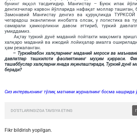
бунинг яққол тасдиғидир. Манғистау – Буюк ипак йўл
денгизчилар карвон йўлларида нафақат моллар ташиган, 
Замонавий Манғистау денгиз ва қуруқликда ТУРКСОЙ 
чегарадош эканлигини инобатга олсак, у логистика ва ту
самарали ҳамкорликни давом эттириб, туркий давлатл
умиддамиз.
Ақтау туркий дунё маданий пойтахти мақомига эришган
халқаро маданий ва ижодий лойиҳалар амалга оширилади
ҳам режаланган.
– Туркийзабон халқларнинг маданий мероси ва маънавий
давлатлар ташкилоти фаолиятининг муҳим қирраси. Фик
ташаббуслар халқларни янада яқинлаштиради, Туркий дунё м
беради?
Сиз интервьюнинг тўлиқ матнини журналнинг босма нашрида 
DO'STLARINGIZGA TAVSIYA ETING
Fikr bildirish yopilgan.