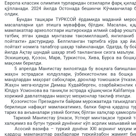
Европа классик олимпия турларидан сезиларли фарқ қилад
қўлланади. 2024 йилда Остонада бешинчи Кўчманчилар б
олдик.
Бундан ташқари ТУРКСОЙ ёрдамида маданий мерос об
масалаларни ҳал этишга муваффақ бўлдик. Масалан, қа
мамлакатлар археологлари иштирокида илмий сафар уюшт
татбиқ этган ҳамда мунтазам такомиллашиб, янгиланиб
пойтахти» дастуридир. Белгиланган тартибга кўра ҳар 
пойтахт номига талабгор шаҳар тайинланади. Одатда, бу бо
йилда Ақтау шундай шаҳар этиб танлангани сизга маълум. 
Эскише­ҳир, Қозон, Марв, Туркистон, Хива, Бурса ва бош
мақоми берилди.
5 апрелда Манғистау вилоятида бу во­қеага бағиш­ланг
жаҳон эстрадаси юлдузлари, ўзбекистонлик ва бошқа м
мандлардан маҳорат сабоқлари, дронлар томошаси ўтказил
Жаҳон мега-юлдузи Димаш Кудайберген, озарбайжонлик ю
Юлдуз Усмонова ва таниқли эстрада қўшиқчиси Kalifarniya
хорижий давлатлардан махсус меҳмонлар таклиф этилди.
Қозоғистон Президенти байрам мурожаатида таъ­кидлаган
берилиши нафақат мамлакатимиз, балки барча қардош тур
тарих ва анъаналари узвий боғлиқ бўлган халқлар ҳамкор
Тарихий Манғистау ўлкаси, Устюрт минтақаси туркий т
халқимиз ва бутун туркий дунёнинг кўп асрлик маънавий м
Асосий вазифа – туркий дунёни XXI асрнинг муҳим иқ
қардош мамлакатлар раҳбарлари туркийзабон жамият би