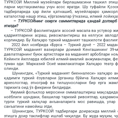
ТУРКСОЙ Миллий музейлари бирлашмасини ташкил этиш т
ларни мустаҳкамлаш учун асос яратди. Шу туфайли Қозо
тадбирларида ҳар йили қатнашиб, музейлараро ҳамкор­
каталоглар нашр этиш, кўргазмалар ўтказиш, илмий лойиҳ
– ТУРКСОЙнинг охирги саммитларида қандай долзарб 
этилди?
– ТУРКСОЙ фаолиятидаги асосий масала ва устувор жиҳ
қадриятларини асраш, ривожлантириш ва келгуси авлодл
корликдир. Бу Халқаро туркий маданият ташкилоти фаолия
2022 йил ноябрида «Бурса – Туркий дунё – 2022 мадан
ТУРКСОЙ маданият вазирлари доимий Кенгашининг 39-ма
давлатларнинг буюк артистлари ва маданият арбоб­лари но
Кейинги йилларда юбилей илмий-амалий анжуманлари, фест
туман эди: Марказий Осиё мамлакатлари Халқаро театр ф
олинди.
Шунингдек, «Туркий маданият биенналеси» халқаро анж
қадимги туркий ёзувларни ўрганиш бўйича Халқаро илми
археологлар, этнограф ва тилшуносларни бир ерга жамл
тарихига оид ўз фикрини билдирди.
Умумий фольклор меросини оммалаштириш мақсадида Тур
ноёблиги шундаки, бахшилар тарихий ривоятлар, қаҳрамо
турли туркий халқлар анъаналарига мос равишда, улар
санъатини намойиш этди.
Шунингдек, ТУРКСОЙ тадбирлари доирасида миллий спо
этишга доир таклифлар ишлаб чиқилди. Бу жуда муҳим, чу