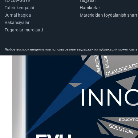
«O‘zIA–ЭВУ»
Hujjatlar
Tahrir kengashi
Hamkorlar
Jurnal haqida
Materialdan foydalanish shartl
Vakansiyalar
Fuqarolar murojaati
Любое воспроизведение или использование выдержек из публикаций может быть п