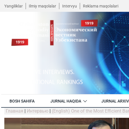
Yangiliklar
Ilmiy maqolalar
Intervyu
Reklama maqolalari
BOSH SAHIFA
JURNAL HAQIDA
JURNAL ARXIV
Главная
|
Интервью
|
(English) One of the Most Efficient Ba