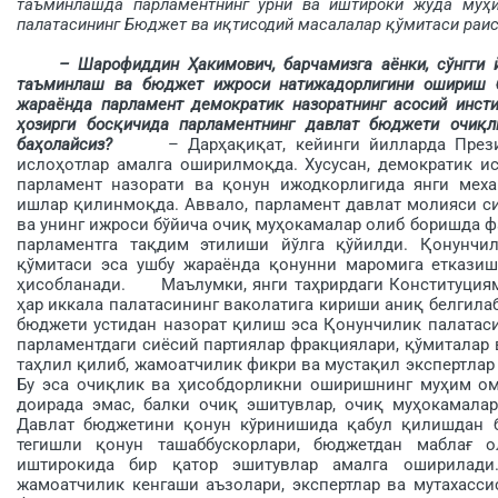
таъминлашда парламентнинг ўрни ва иштироки жуда муҳ
палатасининг Бюджет ва иқтисодий масалалар қўмитаси раи
– Шарофиддин Ҳакимович, барчамизга аёнки, сўнгги
таъминлаш ва бюджет ижроси натижадорлигини ошириш б
жараёнда парламент демократик назоратнинг асосий инсти
ҳозирги босқи­чида парламентнинг давлат бюджети очиқ
баҳолайсиз?
– Дарҳақиқат, кейинги йилларда Президе
ислоҳотлар амалга оширилмоқда. Хусусан, демо­кратик и
парламент назорати ва қонун ижодкорлигида янги мех
ишлар қилинмоқда. Аввало, парламент давлат молияси с
ва унинг ижроси бўйича очиқ муҳокамалар олиб боришда 
парламентга тақдим этилиши йўлга қўйилди. Қо­нунчи
қўмитаси эса ушбу жараёнда қонунни маромига еткази
ҳисоб­ланади. Маълумки, янги таҳрирдаги Конс­титуция
ҳар иккала палатасининг ваколатига кириши аниқ белгилаб
бюджети устидан назорат қилиш эса Қонунчилик палатасин
парламентдаги сиёсий партиялар фракциялари, қўмиталар 
таҳлил қилиб, жамоатчилик фикри ва мустақил эксперт­лар
Бу эса очиқ­лик ва ҳисобдорликни оширишнинг муҳим 
доирада эмас, балки очиқ эшитувлар, очиқ муҳокамала
Давлат бюджетини қо­нун кўринишида қабул қилишдан б
тегишли қонун ташаббускорлари, бюджетдан маб­лағ 
иштирокида бир қатор эшитувлар амалга оширилади
жамоатчилик кенгаши аъзолари, экспертлар ва мутахасси