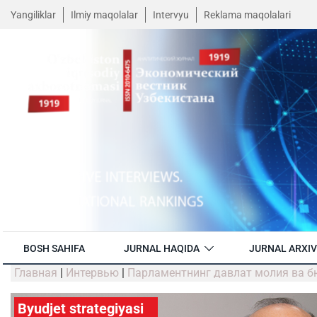
Yangiliklar
Ilmiy maqolalar
Intervyu
Reklama maqolalari
BOSH SAHIFA
JURNAL HAQIDA
JURNAL ARXIV
Главная
|
Интервью
|
Парламентнинг давлат молия ва б
Byudjet strategiyasi