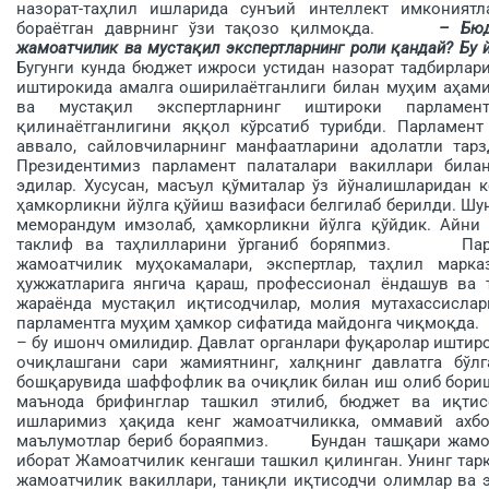
назорат-таҳлил ишларида сунъий интеллект имконият
бораётган даврнинг ўзи тақозо қилмоқда.
– Бюд
жамоатчилик ва мустақил эксперт­ларнинг роли қандай? Бу 
Бугунги кунда бюджет ижроси устидан назорат тадбирлар
иштирокида амалга оширилаётганлиги билан муҳим аҳамия
ва мустақил эксперт­ларнинг иштироки парламе
қилинаётганлигини яққол кўрсатиб турибди. Парламен
аввало, сайловчиларнинг ман­фаатларини адолатли т
Президентимиз парламент палаталари вакиллари била
эдилар. Хусусан, масъул қўмиталар ўз йўналишларидан 
ҳамкорликни йўлга қўйиш вазифаси белгилаб берилди. Шун
меморандум имзолаб, ҳамкорликни йўлга қўйдик. Айни в
таклиф ва таҳлилларини ўрганиб боряпмиз. Парла
жамоатчилик муҳокамалари, экспертлар, таҳлил марк
ҳужжатларига янгича қараш, профессионал ёндашув ва 
жараёнда мустақил иқтисодчилар, молия мутахассислар
парламентга муҳим ҳамкор сифатида майдонга чиқмоқда.
– бу ишонч омилидир. Давлат органлари фуқаролар иштиро
очиқлаш­гани сари жамиятнинг, халқнинг давлатга бўл
бошқарувида шаффофлик ва очиқлик билан иш олиб бориш
маънода брифинглар ташкил этилиб, бюджет ва иқтис
ишларимиз ҳақида кенг жамоатчиликка, оммавий ахбо
маълумотлар бериб бораяпмиз. Бундан ташқари жамоа
иборат Жамоатчилик кенгаши ташкил қилинган. Унинг тарк
жамоатчилик вакиллари, таниқли иқтисодчи олимлар ва э