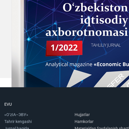
EVU
«O‘zIA–ЭВУ»
Hujjatlar
Tahrir kengashi
Hamkorlar
Jurnal haqida
Materialdan foydalanish shartl