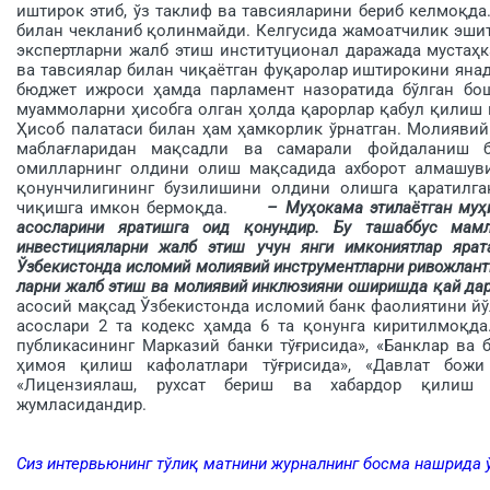
иштирок этиб, ўз таклиф ва тавсияларини бериб келмоқ
билан чекланиб қолинмайди. Келгусида жамоатчилик эшит
экспертларни жалб этиш институционал даражада мустаҳ
ва тавсиялар билан чиқаётган фуқаролар иш­тирокини ян
бюджет ижроси ҳамда парламент назоратида бўлган бош
муаммоларни ҳисобга олган ҳолда қарорлар қабул қили
Ҳисоб палатаси билан ҳам ҳамкорлик ўрнатган. Молиявий
маблағларидан мақсадли ва самарали фойдаланиш б
омилларнинг олдини олиш мақсадида ахборот алмашуви
қонунчилигининг бузилишини олдини олишга қаратилган
чиқишга имкон бермоқда.
– Муҳокама этилаётган муҳ
асосларини яратишга оид қонундир. Бу ташаббус мам
инвестицияларни жалб этиш учун янги имкониятлар яра
Ўзбекистонда исломий молиявий инструментларни ривожланти
ларни жалб этиш ва молиявий инклюзияни оширишда қай да
асосий мақсад Ўзбекистонда исломий банк фаолиятини йў
асослари 2 та кодекс ҳамда 6 та қо­нунга киритилмоқда
публикасининг Марказий банки тўғ­рисида», «Банклар ва 
ҳимоя қилиш кафолатлари тўғрисида», «Давлат божи т
«Лицензиялаш, рухсат бериш ва хабардор қилиш т
жумласидандир.
Сиз интервьюнинг тўлиқ матнини журналнинг босма нашрида 