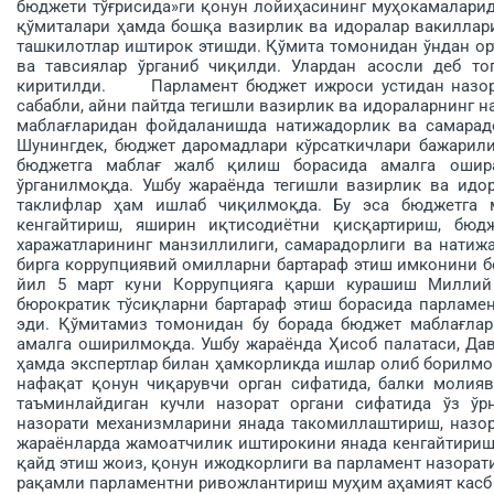
бюджети тўғри­сида»ги қонун лойиҳасининг муҳока­малари
қўмита­лари ҳамда бошқа вазирлик ва идоралар вакиллар
ташкилотлар иштирок этишди. Қў­мита томонидан ўндан ор
ва тавсиялар ўрганиб чиқилди. Улардан асосли деб топ
киритилди. Парламент бюджет ижроси устидан назора
сабаб­ли, айни пайтда тегишли вазирлик ва идораларнинг 
маблағларидан фойдаланишда натижадорлик ва самарадор
Шунингдек, бюджет даромадлари кўрсаткичлари бажарили
бюджетга маблағ жалб қилиш борасида амалга ошир
ўрганилмоқда. Ушбу жараёнда тегишли вазирлик ва идо
таклифлар ҳам ишлаб чиқилмоқда. Бу эса бюджетга 
кенгайтириш, яширин иқтисодиётни қисқартириш, бюд
харажатларининг манзиллилиги, самарадорлиги ва натиж
бирга коррупциявий омилларни бартараф этиш имконини б
йил 5 март куни Коррупцияга қарши курашиш Миллий 
бюрократик тўсиқларни бартараф этиш борасида парламен
эди. Қўмитамиз томонидан бу борада бюджет маблағ­ла
амалга оширилмоқда. Ушбу жараёнда Ҳисоб палатаси, Дав
ҳамда экспертлар билан ҳамкорликда ишлар олиб борилмо
нафақат қонун чи­қарувчи орган сифатида, балки моли
таъминлайдиган кучли назорат органи сифатида ўз ўр
назорати механизмларини янада такомиллаштириш, назор
жараёнларда жамоатчилик иштирокини янада кенгайтириш 
қайд этиш жоиз, қонун ижодкорлиги ва парламент назорат
рақамли парламентни ривожлантириш муҳим аҳамият касб э