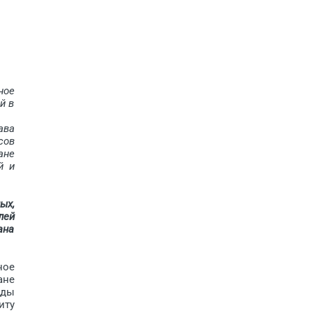
ное
й в
ава
сов
ане
й и
ых,
лей
ана
ное
ане
оды
иту