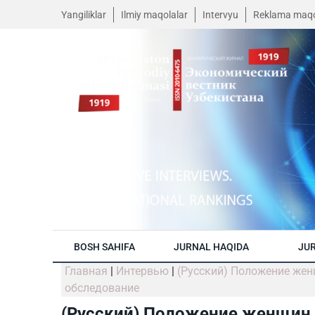
Yangiliklar
Ilmiy maqolalar
Intervyu
Reklama maqo
BOSH SAHIFA
JURNAL HAQIDA
JUR
Главная
|
Интервью
|
(Русский) Положение жен
обследование
(Русский) Положение женщин и