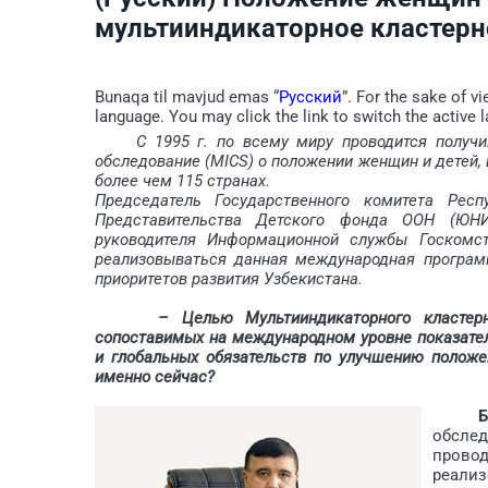
мультииндикаторное кластерн
Bunaqa til mavjud emas “
Русский
”. For the sake of v
language. You may click the link to switch the active 
С 1995 г. по всему миру проводится получивш
обследование (MICS) о положении женщин и детей,
более чем 115 странах.
Председатель Государственного комитета Рес
Представительства Детского фонда ООН (Ю
руководителя Информационной службы Госкомс
реализовываться данная международная програм
приоритетов развития Узбекистана.
– Целью Мультииндикаторного кластерн
сопоставимых на меж­дународном уровне показател
и глобальных обязательств по улучшению положе
именно сейчас?
Б
обсле
прово
реали