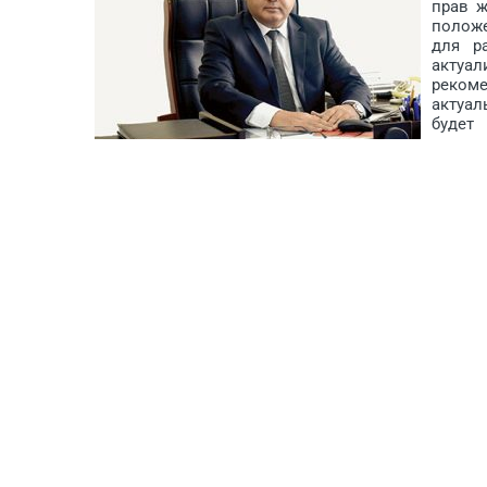
прав ж
полож
для р
актуа
реком
актуал
будет
социал
данные имеют критически важное значение для
часто используются в международных рейтинга
текущую картину ключевых показателей развит
возможность отслеживать прогресс в достижени
приоритетов и прогресса в области реализации 
особое внимание детям, молодёжи и женщинам, 
может столкнуться.
– Слово «мультииндикаторный» означает, 
показателям. Что представляет собой мультиинд
состоит?
Му
означ
показа
домашн
MICS,
(женщи