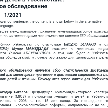
ое обследование
1/2021
iewer convenience, the content is shown below in the alternative
language.
ее международное признание мультииндикаторное клас­тер
 и по настоящее время насчитываются порядка 330 обследовани
публики Узбекистан по статистике
Баходир БЕГАЛОВ
и гл
НИСЕФ)
Мунир МАМЕДЗАДЕ
ответили на несколько вопро
тата Усмона АБДУРАСУЛОВА о том, как будет в Узбекист
ма обследований, и почему это важно для мониторинга целе
ого обследования является сбор статистически дос­товерн
ей для мониторинга прогресса в дос­тижении национальных це
ния детей и женщин. Почему этот опрос важен для Узбекист
аходир Бегалов:
Предыдущее мультииндикаторное кластер
дование (MICS) о положении женщин и детей в Узбекист
дилось в 2006 г., т.е. 15 лет назад. За прошедшие г
зованы широкомасштабные реформы, направленные на защ