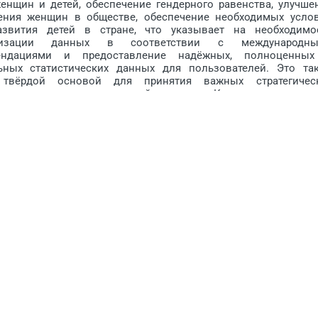
енщин и детей, обеспечение гендерного равенства, улучше
ения женщин в обществе, обеспечение необходимых усло
азвития детей в стране, что указывает на необходимо
лизации данных в соответствии с международн
ендациями и предоставление надёжных, полноценны
ьных статистических данных для пользователей. Это та
 твёрдой основой для принятия важных стратегичес
ьно-экономичес­ких решений в стране. Кроме того, реаль
 международных сравнений и анализа. Например, данные M
х социального развития, и новые данные поз­волят увид
ия страны на международной арене. Наряду с этим, MICS д
и целей устойчивого развития (ЦУР), некоторых националь
прав ребенка. MICS предоставляет нам эту возможность, уде
потребностям и проблемам, с которыми данная категория лю
что врамках MICS будет осуществляться сбор данных по мно
икаторное кластерное обследование, из каких компонентов 
нир Мамедзаде:
Мультииндикаторное кластерное обследова
ает, что данные по многим важным для детей и жен
телям собираются в рамках репрезентативного обследова
их хозяйств. Домохозяйства, отобранные для обследова
 будут отражать опредёленные группы населения стр
ны, дети, население по регионам, а также те, кто проживае