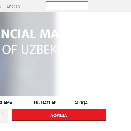
Поиск:
k
English
KLAMA
HUJJATLAR
ALOQA
ое
АФИША