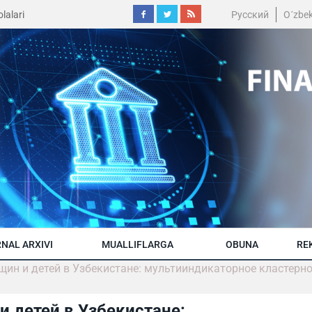
lalari
Русский
O´zbe
NAL ARXIVI
MUALLIFLARGA
OBUNA
RE
щин и детей в Узбекистане: мультииндикаторное кластерн
 детей в Узбекистане: