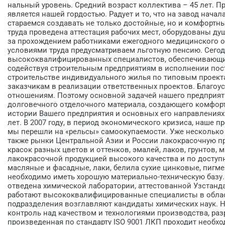
нальный уровень. Средний возраст коллектива – 45 лет. П
является нашей гордостью. Радует и то, что на завод нача
стараемся создавать не только достойные, но и комфортны
труда проведена аттестация рабочих мест, оборудованы ду
за прохождением работниками ежегодного медицинского ос
условиями труда предусматриваем льготную пенсию. Сегод
высококвалифицированных специалистов, обеспечивающих
содействуя строительным предприятиям в исполнении пос
строительстве индивидуального жилья по типовым проектам
заказчикам в реализации ответственных проектов. Благо
отношениям. Поэтому основной задачей нашего предприяти
долговечного отделочного материала, создающего комфорт
истории Вашего предприятия и основных его направлениях.
лет. В 2007 году, в период экономического кризиса, наше 
мы перешли на «рельсы» самоокупаемости. Уже несколько 
также рынки Центральной Азии и России лакокрасочную 
красок разных цветов и оттенков, эмалей, лаков, грунтов
лакокрасочной продукцией высокого качества и по доступн
масляные и фасадные, лаки, белила сухие цинковые, пигм
необходимо иметь хорошую материально-техническую базу. 
отведена химической лаборатории, аттестованной Узстанда
работают высококвалифицированные специалисты в облас
подразделения возглавляют кандидаты химических наук. Н
контроль над качеством и технологиями производства, раз
произведенная по стандарту ISO 9001 ЛКП проходит необх