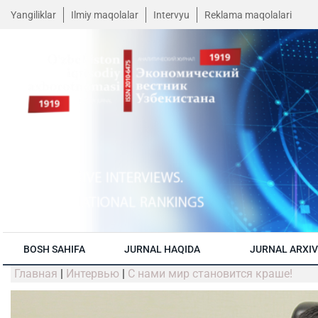
Yangiliklar
Ilmiy maqolalar
Intervyu
Reklama maqolalari
BOSH SAHIFA
JURNAL HAQIDA
JURNAL ARXIV
Главная
|
Интервью
|
С нами мир становится краше!