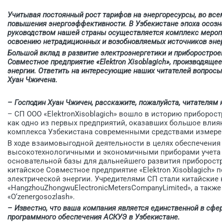
Учитывая постоянный рост тарифов на энергоресурсы, во вс
повышения энергоэффективности. В Узбекистане эпоха осозна
руководством нашей страны осуществляется комп­лекс мероп
освоению нетрадиционных и возобновляемых источников энер
Большой вклад в развитие электроэнергетики и приборострое
Совместное предприятие «Elektron Xisoblagich», производящ
энергии. Ответить на интересующие наших читателей вопросы
Хуан Чжичена.
– Господин Хуан Чжичен, расскажите, пожалуйста, читателям к
– СП ООО «ElektronXisoblagich» вошло в историю приборос
как одно из первых предприятий, оказавших большое влия
комплекса Узбекистана современными средствами измере
В ходе взаимовыгодной деятельности в целях обеспечени
высокотехнологичными и экономичными приборами учета э
основательной базы для дальнейшего развития приборостро
китайское Совместное предприятие «Elektron ­Xisoblagich»
электрической энергии. Учредителями СП стали китайские ко
«HangzhouZhongwuElectronicMetersCompanyLimited», а также 
«O‘zenergosozlash».
– Известно, что ваша компания является единственной в сфе
программного обеспечения АСКУЭ в Узбекистане.