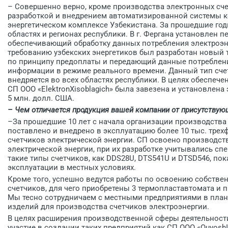
– Совершенно верно, кроме производства электронных сч
разработкой и внедрением автоматизированной системы ко
энергетическом комплексе Узбеки­стана. За прошедшие г
областях и регионах республики. В г. Фергана установлен 
обеспечивающий обработку данных потребления электроэне
требованию узбекских энергетиков был разработан новый 
по принципу предоплаты и передающий данные потребления
информации в режиме реального времени. Данный тип сче
внедряется во всех областях республики. В целях обеспе
СП ООО «ElektronXisoblagich» была завезена и установлена 
5 млн. долл. США.
– Чем отличается продукция вашей компании от присутствую
–За прошедшие 10 лет с начала организации производств
поставлено и внедрено в эксплуатацию более 10 тыс. трех
счетчиков электрической энергии. СП освоено производст
электрической энергии, при их разработке учитывались сп
такие типы счетчиков, как DDS28U, DTS541U и DTSD546, п
эксплуатации в местных условиях.
Кроме того, успешно ведутся работы по освоению собстве
счетчиков, для чего приобретены 3 термопластавтомата и 
Мы тесно сотрудничаем с местными предприятиями в план
изделий для производства счетчиков электроэнергии.
В целях расширения производственной сферы деятельност
участие в создании таких предприятий как СП ООО «QuyoshIssi