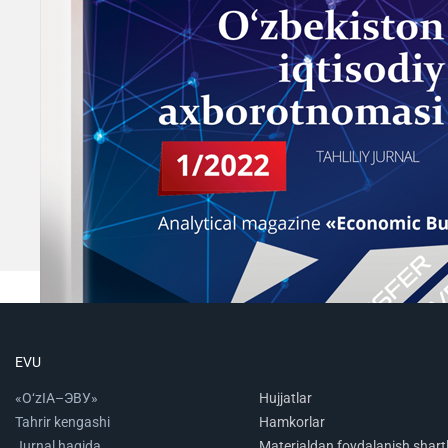
EVU
«O‘zIA–ЭВУ»
Hujjatlar
Tahrir kengashi
Hamkorlar
Jurnal haqida
Materialdan foydalanish shartl