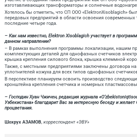
изготавливающих трансформаторы и солнечные водонагре
Хотелось бы отметить, что СП ООО «ElektronXisoblagich» 
передовых предприятий в области освоения современных т
последние четыре года.
– Как нам известно, Elektron Xisoblagich участвует в програ
данном направлении?
– В рамках выполнения программы локализации, нашим п
комплектующих деталей для однофазных счетчиков электро
крышка крепления силового блока, крышка клеммной коро
Также, с местными предприятиями заключены договора на
уплотнителей кожуха для всех типов однофазных счетчико
В перспективе планируем освоить производство следующих
кронштейна крепления счетчика и номерных пластмассовы
– Господин Хуан Чжичен, редакция журнала «
O‘
zbekiston
iqtiso
Узбекистана» благодарит Вас за интересную беседу и желает 
процветания.
Шохрух АЗАМОВ
,
корреспондент «ЭВУ»