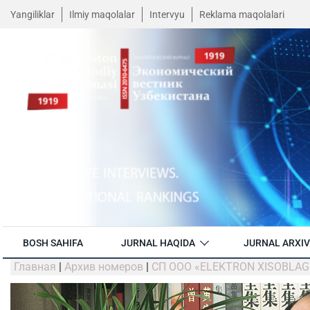
Yangiliklar
Ilmiy maqolalar
Intervyu
Reklama maqolalari
BOSH SAHIFA
JURNAL HAQIDA
JURNAL ARXIV
Главная
|
Архив номеров
|
СП ООО «ELEKTRON XISOBLAGIC