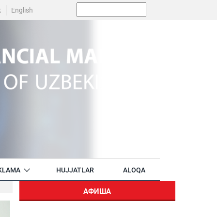
Поиск:
k
English
KLAMA
HUJJATLAR
ALOQA
АФИША