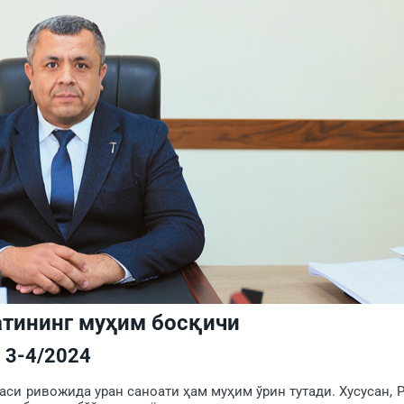
атининг муҳим босқичи
3-4/2024
 ривожида уран саноати ҳам му­ҳим ўрин тутади. Хусусан, Р