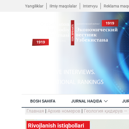
Yangiliklar
Ilmiy maqolalar
Intervyu
Reklama maqo
BOSH SAHIFA
JURNAL HAQIDA
JUR
Главная
|
Архив номеров
|
Геология қидирув —
Rivojlanish istiqbollari