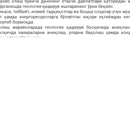
азиб олиш бўйича дунёнинг етакчи давлатлари қатори­дан 
ўрганишда геология-қидирув ишларининг ўрни беқиёс.
аси, тиббиёт, илмий тадқиқотлар ва бошқа соҳалар учун му
ят ҳамда энергоресурсларга бўлаётган юқори эҳтиёждан ке
ортиб бормоқда.
 жараёнларида гео­логия қидирув босқичида аниқлан
босқич­да захираларни аниқлаш, уларни баҳолаш ҳамда кон
умотлар тўпланади.
рал хомашё базасини шакллантириш ва мустаҳкамлаш 70 йил
АЖ (собиқ «Қизилтепагеология» ДГК) томонидан амалга оши
ҳасида туб бурилишлар, янгиланишлар даври бўлди, де
 қилиш ва рақамлашти­риш, геологик қидирув кўлами
ни яратиш ва уни ривожлантириш, табиий ресурсларни халқи
ологик илм-фанни янада ривожлантириш ва замонавий кадр
р қатор қарорлар қабул қи­линиб, замонавий бурғи­лаш
тилди. Хусусан, Ўзбе­кистон Республикаси Президентининг 2
уран» давлат корхонасида уранни қазиб олиш, қайта иш
илиш чора-тадбирлари тўғрисидаги ПҚ-319-сонли қарори би
еталлар геологияси» илмий ишлаб чиқариш маркази сифат
итилди ҳамда корхона бугунги кунда уранга геология-қиди
лаш каби барча босқич­ларни ўз ичига олган яхлит корхон
 бажариш ва кўрсатмаларни амалиётга жорий этиш натижас
огия-қидирув ишлари билан фаолият юритиб келаёт