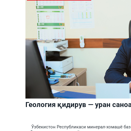
Геология қидирув — уран сано
Ўзбекистон Республикаси минерал-хомашё базаси