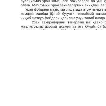
публикамиз уран хомашёси захиралари ва уни қ
олган. Маълумки, уран захираларини аниқлаш ва 
Уран фойдали қазилма сифатида атом энергетик
хомашё манбаи бўлиб, бугунги геосиёсий вази
чиқиб мазкур фойдали қазилма учун талаб янада 
Уран захираларини тайёрлаш ва қазиб олиш
маълумотлар асосий аҳамиятга эга бўлиб, бу 
самарали фойдаланиш бўйича барча зарурий маъл
Ўзбекистон Республикаси ҳуду­дида уран мине
ортиқ вақт мобайнида «Уранкамёбметгеология» 
келинган.
Сўнгги йиллар республикамизда геология со
янглишмаган бўламиз. Соҳани модернизация
самарадорлигини ошириш, янги гео­логия тизими
манфаатига йўналтириш, биринчи навбатда, ге
тайёрлашга замин яратишни мақсад қилган би
лаборатория ускуналари ишлаб чиқаришга жорий э
йил 14 июлдаги «2022-2030 йилларда «Навоий
ҳажмларини ошириш ҳам­да уни трансформация қ
«Уран­камёбметгеология» АЖ «Уран ва камёб м
«Навоийуран» давлат корхонаси таркибига кир
ишларидан тортиб уни қазиб олиш ва қайта иш
айлантирилди.
Мазкур қарорда белгиланган чора-тадбирларни
2022 йил 1 ноябрда асосан уранга геол