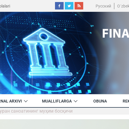
lalari
Русский
O´zbe
NAL ARXIVI
MUALLIFLARGA
OBUNA
RE
 уран саноатининг муҳим босқичи