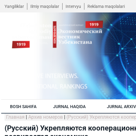
Yangiliklar
Ilmiy maqolalar
Intervyu
Reklama maqolalari
BOSH SAHIFA
JURNAL HAQIDA
JURNAL ARXIV
Главная
|
Архив номеров
|
(Русский) Укрепляются коопе
(Русский) Укрепляются кооперацион