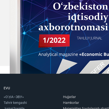
EVU
«O‘zIA–ЭВУ»
Hujjatlar
Tahrir kengashi
Hamkorlar
Jurnal haqida
Materialdan foydalanish shartl