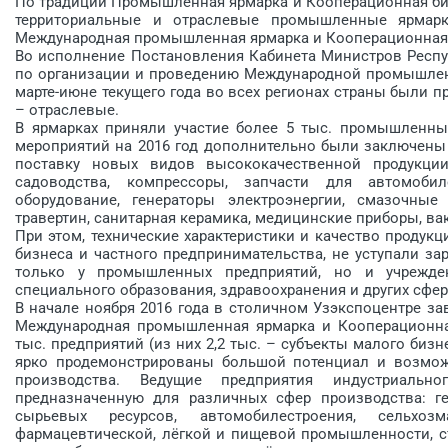
По традиции Промышленная ярмарка и Кооперационная бирж
территориальные и отраслевые промышленные ярмарки
Международная промышленная ярмарка и Кооперационная
Во исполнение Постановления Кабинета Министров Респуб
по организации и проведению Международной промышленн
марте-июне текущего года во всех регионах страны были п
– отраслевые.
В ярмарках приняли участие более 5 тыс. промышленных
мероприятий на 2016 год дополнительно были заключены д
поставку новых видов высококачественной продукции:
садоводства, компрессоры, запчасти для автомоби
оборудование, генераторы электроэнергии, смазочные
травертин, санитарная керамика, медицинские приборы, ва
При этом, технические характеристики и качество продук
бизнеса и частного предпринимательства, не уступали з
только у промышленных предприятий, но и учрежде
специального образования, здравоохранения и других сфер
В начале ноября 2016 года в столичном Узэкспо­центре за
Международная промышленная ярмарка и ­Кооперационн
тыс. предприятий (из них 2,2 тыс. – субъекты малого биз
ярко продемонстрированы большой потенциал и возмож
производства. Ведущие предприятия индустриальн
предназначенную для различных сфер производства: ге
сырьевых ресурсов, автомобилестроения, сельхозма
фармацевтической, лёгкой и пищевой промышленности, стр