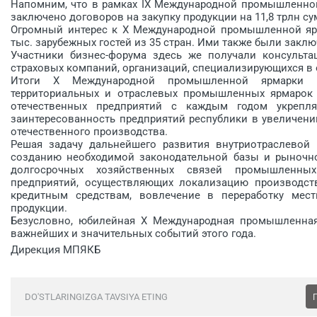
Напомним, что в рамках IX Международной промышленной
заключено договоров на закупку продукции на 11,8 трлн су
Огромный интерес к X Международной промышленной яр
тыс. зарубежных гостей из 35 стран. Ими также были зак
Участники бизнес-форума здесь же получали консульта
страховых компаний, организаций, специализирующихся в 
Итоги X Международной промышленной ярмарки и
территориальных и отраслевых промышленных ярмарок 
отечественных предприятий с каждым годом укрепл
заинтересованность предприятий республики в увеличен
отечественного производства.
Решая задачу дальнейшего развития внутриотрас­левой
созданию необходимой законодательной базы и рыночн
долгосрочных хозяйственных связей промышленных
предприятий, осуществляющих локализацию производст
кредитным средствам, вовлечение в переработку мес
продукции.
Безусловно, юбилейная Х Международная промышленная
важнейших и значительных событий этого года.
Дирекция МПЯКБ
DO'STLARINGIZGA TAVSIYA ETING