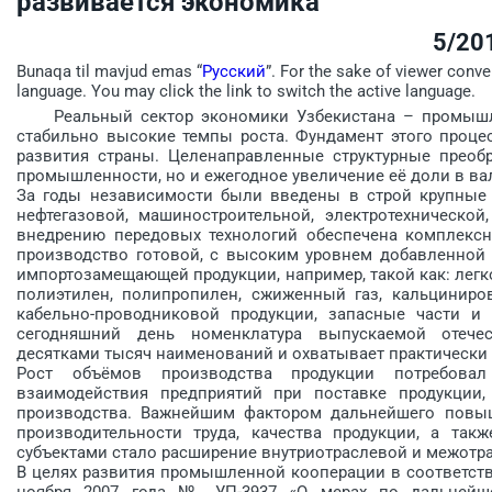
развивается экономика
5/20
Bunaqa til mavjud emas “
Русский
”. For the sake of viewer conve
language. You may click the link to switch the active language.
Реальный сектор экономики Узбекистана – промышлен
стабильно высокие темпы роста. Фундамент этого проце
развития страны. Целенаправленные структурные преоб
промышленности, но и ежегодное увеличение её доли в ва
За годы независимости были введены в строй крупные
нефтегазовой, машиностроительной, электротехнической,
внедрению передовых технологий обеспечена комплексна
производство готовой, с высоким уровнем добавленной 
импортозамещающей продукции, например, такой как: легк
полиэтилен, полипропилен, сжиженный газ, кальциниро
кабельно-проводниковой продукции, запасные части и
сегодняшний день номенклатура выпускаемой отече
десятками тысяч наименований и охватывает практически 
Рост объёмов производства продукции потребовал
взаимодействия предприятий при поставке продукции,
производства. Важнейшим фактором дальнейшего повыш
производительности труда, качества продукции, а так
субъектами стало расширение внутриотраслевой и меж­от
В целях развития промышленной кооперации в соответств
ноября 2007 года № УП-3937 «О мерах по дальнейш