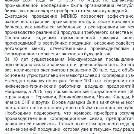
промышленной кооперации» была организована Рес­пуб
биржа, которая вскоре приобрела статус международной.
Ежегодное проведение МПЯКБ позволяет эффективно
различных отраслей промышленности, а также вовлекат
бизнеса, как наиболее мобильные в реагировании на м
производство различной продукции требуемого качества и
Основными задачами промышленной ярмарки явля
производимой в республике продукции, оказание содейст
договоров между отечественными производителями н
формирование портфеля заказов на будущий год.
За 10 лет существования Международная промышленн
подтвердила свою значимость и целесообразность. За эт
раз, количество экспонатов превысило 20 тыс. ед., а об
основе внутриотраслевой и межотраслевой кооперации уве
Ежегодно ярмарку посещают более 100 тыс. специалистов
инженерно-технические работники ведущих предприятий
Например, в 2015 году промышленный форум посетили 130
стран мира – Германии, Великобритании, Чехии, Канады, К
членов СНГ и других. В ходе ярмарки были заключены эксп
составляет почти половину всего объёма экспорта республ
Необходимо подчеркнуть, что ярмарка приобрела регул
производственные кооперационные связи, предприяти
начинают её выпускать. Только по итогам прошлого года 
наименований продукции, которая уже в текущем году реа