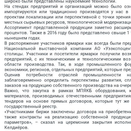
широко были представлены наукоёмкие технологии.
На стендах предприятий и организаций можно было озн
импортируются или традиционно производятся у нас в 
проектам локализации или перспективной с точки зрения
местных сырьевых ресурсов, технологической модернизаци
Ассортимент представленной продукции заметно расшири
процентов. Также в 2016 году было представлено свыше 1
нынешнем годах.
В распоряжение участников ярмарки как всегда были пр
Национальной выставочной компании АО «Узэкспоцен
столицы. Участники и посетители ярмарки получили воз
предприятий, с их техническими и технологическими в
области производства. Так, в ходе промышленного фо
экономики, регионов, отдельных предприятий, которые пр
Оценив потребности отраслей промышленности на
заблаговременно определить перспективы развития, сп
заказов на продукцию собственного производства на очер
Важно, что закупка в рамках МПЯКБ оборудования, к
материалов, производимых отечественными предприятия
тендеров на основе прямых договоров, которые тут же
государственный реестр.
«Участниками биржи заключены договора на приобретение
также контракты на реализацию собственной продукци
параметров», – сказал на церемонии закрытия испол
Келдиёров.